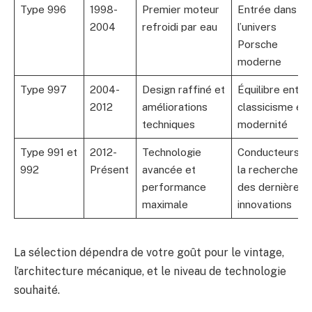
Type 996
1998-
Premier moteur
Entrée dans
2004
refroidi par eau
l’univers
Porsche
moderne
Type 997
2004-
Design raffiné et
Équilibre entre
2012
améliorations
classicisme et
techniques
modernité
Type 991 et
2012-
Technologie
Conducteurs à
992
Présent
avancée et
la recherche
performance
des dernières
maximale
innovations
La sélection dépendra de votre goût pour le vintage,
l’architecture mécanique, et le niveau de technologie
souhaité.