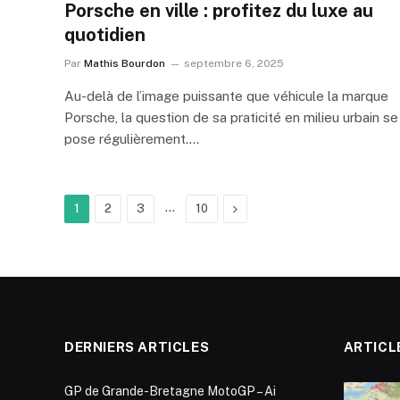
Porsche en ville : profitez du luxe au
quotidien
Par
Mathis Bourdon
septembre 6, 2025
Au-delà de l’image puissante que véhicule la marque
Porsche, la question de sa praticité en milieu urbain se
pose régulièrement.…
…
Suivant
1
2
3
10
DERNIERS ARTICLES
ARTICL
GP de Grande-Bretagne MotoGP – Ai