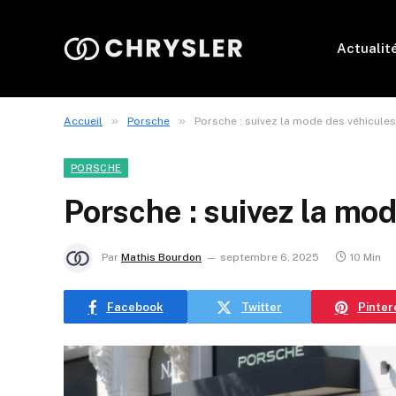
Actualit
»
»
Accueil
Porsche
Porsche : suivez la mode des véhicule
PORSCHE
Porsche : suivez la mo
Par
Mathis Bourdon
septembre 6, 2025
10 Min
Facebook
Twitter
Pinter