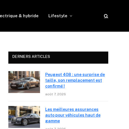
ectrique & hybride
Lifestyle
DERNIERS ARTICLES
Peugeot 408 : une surprise de
taille, son remplacement est
confirmé !
août 7, 2026
Les meilleures assurances
auto pour véhicules haut de
gamme