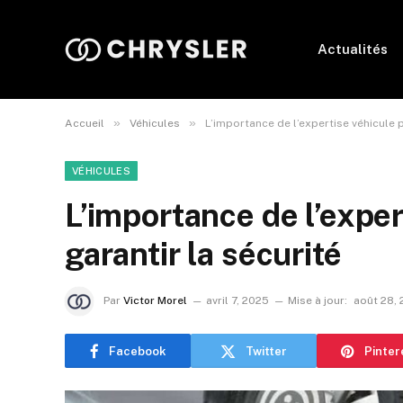
Actualités
»
»
Accueil
Véhicules
L’importance de l’expertise véhicule p
VÉHICULES
L’importance de l’exper
garantir la sécurité
Par
Victor Morel
avril 7, 2025
Mise à jour:
août 28,
Facebook
Twitter
Pinter