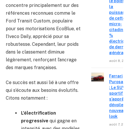
le poids e
concentre principalement sur des
la
puissanc
références reconnues comme le
de cette
Ford Transit Custom, populaire
micro-
pour ses motorisations EcoBlue, et
citadine 
%
l’Iveco Daily, apprécié pour sa
électriqu
robustesse. Cependant, leur poids
de derniè
dans le classement diminue
générati
légèrement, renforçant l’ancrage
août 8, 202
des marques françaises.
Ferrari
Purosang
Ce succès est aussi lié à une offre
: Le SUV
qui s’écoute aux besoins évolutifs.
sportif
Citons notamment :
s’apprête
dévoiler 
nouveau
L’électrification
look
progressive
qui gagne en
août 7, 202
intensité, avec des modèles