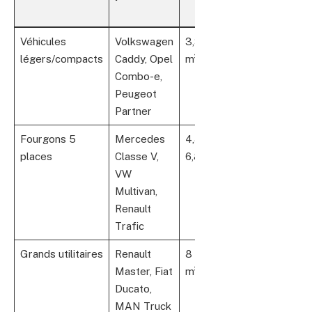
moyenne
Véhicules
Volkswagen
3,3 à 4
700 à 1
21 
légers/compacts
Caddy, Opel
m³
000 kg
à 3
Combo-e,
€
Peugeot
Partner
Fourgons 5
Mercedes
4,8 à
1 200 à 1
32 
places
Classe V,
6,8 m³
500 kg
à 5
VW
€
Multivan,
Renault
Trafic
Grands utilitaires
Renault
8 à 22
1 800 à 2
35 
Master, Fiat
m³
200 kg
à 5
Ducato,
€
MAN Truck