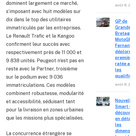
dominent largement ce marché,
août 8, 202
s’imposant avec huit modèles sur
dix dans le top des utilitaires
GP de
immatriculés par les entreprises.
Grande-
Bretagne
Le Renault Trafic et le Kangoo
MotoGP : 
confirment leur succès avec
Fernande
déplore u
respectivement près de 11 000 et
première 
9 838 unités. Peugeot n’est pas en
ratée apr
reste avec le Partner, troisième
les
qualifica
sur le podium avec 9 036
immatriculations. Ces modèles
août 8, 202
combinent robustesse, modularité
Nouvelle
et accessibilité, séduisant tant
Smart #2 
pour la livraison en zones urbaines
découvre
que les missions plus spécialisées.
en détail
les
dimension
La concurrence étrangère se