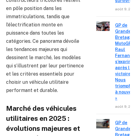
constructeurs tricolores restent
survivre »
en pôle position dans les
août 9, 202
immatriculations, tandis que
l’électrification monte en
GP de
Grande-
puissance dans toutes les
Bretagne
catégories. Ce panorama dévoile
MotoGP :
les tendances majeures qui
Raul
Fernande
dessinent le marché, les modèles
s’exprime
qui s’illustrent par leur pertinence
après la
et les critères essentiels pour
victoire «
Nous
choisir un véhicule utilitaire
triompho
performant et durable.
à nouvea
»
août 9, 202
Marché des véhicules
utilitaires en 2025 :
GP de
évolutions majeures et
Grande-
Bretagne