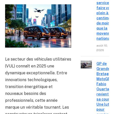
service o
faire votr
plein à 14
centimes
de moins
que la
moyenne
nationale
août 10,
2026
Le secteur des véhicules utilitaires
GP de
(VUL) connaît en 2025 une
Grande-
dynamique exceptionnelle. Entre
Bretagne
MotoGP :
innovations technologiques,
Fabio
transition énergétique et
Quartara
nouveaux besoins des
revient su
sa course
professionnels, cette année
Une lutte
marque un véritable tournant. Les
pour