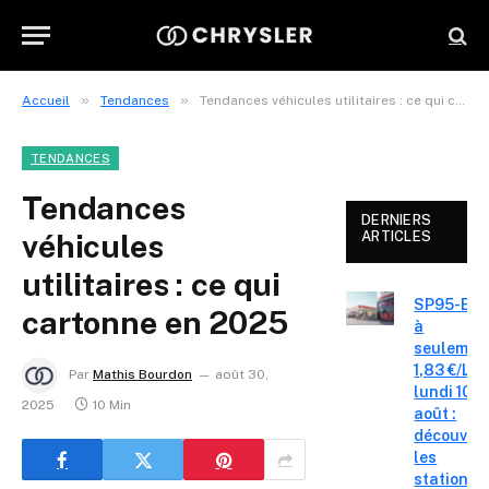
»
»
Accueil
Tendances
Tendances véhicules utilitaires : ce qui cartonne en 2025
TENDANCES
Tendances
DERNIERS
véhicules
ARTICLES
utilitaires : ce qui
SP95-E10
cartonne en 2025
à
seulemen
1,83 €/L c
Par
Mathis Bourdon
août 30,
lundi 10
2025
10 Min
août :
découvre
les
stations-