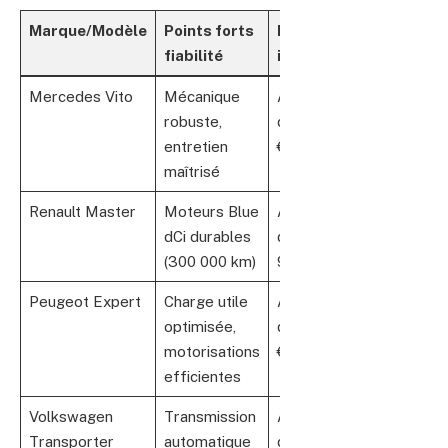
Marque/Modèle
Points forts
Prix
fiabilité
indicatif*
Mercedes Vito
Mécanique
À partir
robuste,
de 41 900
entretien
€
maîtrisé
Renault Master
Moteurs Blue
À partir
dCi durables
de 38
(300 000 km)
900 €
Peugeot Expert
Charge utile
À partir
optimisée,
de 31 700
motorisations
€
efficientes
Volkswagen
Transmission
À partir
Transporter
automatique
de 37