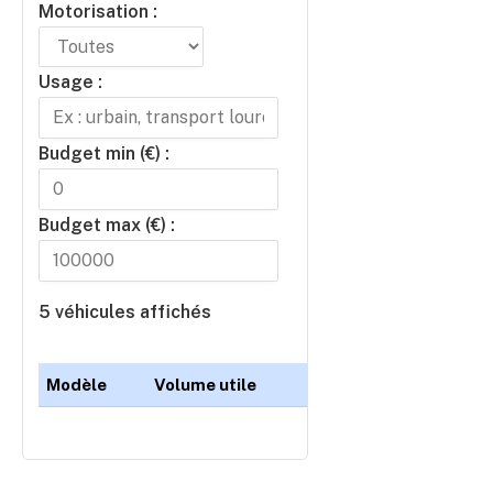
Motorisation :
Filtre par type de motorisation
Usage :
Filtre par mot clé dans l’usage
Budget min (€) :
Budget max (€) :
Filtre par fourchette de budget
5 véhicules affichés
Modèle
Volume utile
Motorisation