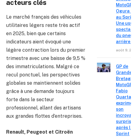
acteurs clés
MotoGP – 
Ogura réa
Le marché français des véhicules
au Sprint 
Une usur
utilitaires légers reste très actif
spectacul
en 2025, bien que certains
du pneu
indicateurs aient évoqué une
arrière »
légère contraction lors du premier
août 9, 202
trimestre avec une baisse de 9,5 %
des immatriculations. Malgré ce
GP de
Grande-
recul ponctuel, les perspectives
Bretagne
globales se maintiennent solides
MotoGP :
Fabio
grâce à une demande toujours
Quartara
forte dans le secteur
exprime
professionnel, allant des artisans
son
incroyabl
aux grandes flottes d’entreprises.
surprise
après le
Renault, Peugeot et Citroën
Sprint