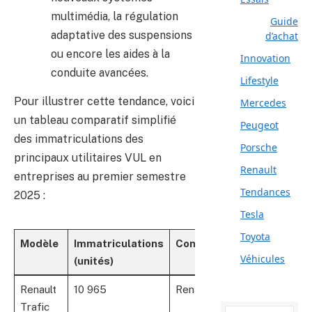
multimédia, la régulation
Guide
adaptative des suspensions
d’achat
ou encore les aides à la
Innovation
conduite avancées.
Lifestyle
Pour illustrer cette tendance, voici
Mercedes
un tableau comparatif simplifié
Peugeot
des immatriculations des
Porsche
principaux utilitaires VUL en
Renault
entreprises au premier semestre
Tendances
2025 :
Tesla
Toyota
Modèle
Immatriculations
Constructeur
Véhicules
(unités)
Renault
10 965
Renault
Trafic