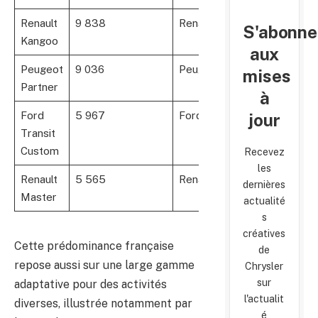
Renault
9 838
Renault
S'abonne
Kangoo
aux
Peugeot
9 036
Peugeot
mises
Partner
à
Ford
5 967
Ford
jour
Transit
Custom
Recevez
les
Renault
5 565
Renault
dernières
Master
actualité
s
créatives
Cette prédominance française
de
repose aussi sur une large gamme
Chrysler
sur
adaptative pour des activités
l'actualit
diverses, illustrée notamment par
é