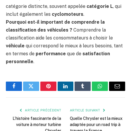
catégorie distincte, souvent appelée
catégorie L
, qui
inclut également les
cyclomoteurs
.
Pourquoi est-il important de comprendre la
classification des véhicules ?
Comprendre la
classification aide les consommateurs à choisir le
véhicule
qui correspond le mieux à leurs besoins, tant
en termes de
performance
que de
satisfaction
personnelle
.
Facebook
Twitter
Pinterest
LinkedIn
Tumblr
WhatsApp
E-
mail
ARTICLE PRÉCÉDENT
ARTICLE SUIVANT
L’histoire fascinante de la
Quelle Chrysler est la mieux
voiture à moteur turbine
adaptée pour un road trip à
Chrysler
travers la France