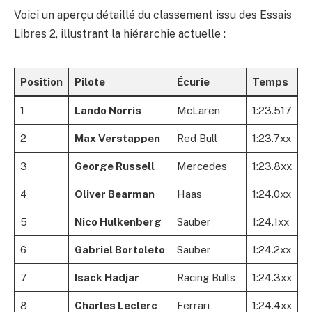
Voici un aperçu détaillé du classement issu des Essais
Libres 2, illustrant la hiérarchie actuelle :
Position
Pilote
Écurie
Temps
1
Lando Norris
McLaren
1:23.517
2
Max Verstappen
Red Bull
1:23.7xx
3
George Russell
Mercedes
1:23.8xx
4
Oliver Bearman
Haas
1:24.0xx
5
Nico Hulkenberg
Sauber
1:24.1xx
6
Gabriel Bortoleto
Sauber
1:24.2xx
7
Isack Hadjar
Racing Bulls
1:24.3xx
8
Charles Leclerc
Ferrari
1:24.4xx