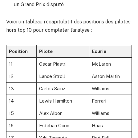
un Grand Prix disputé
Voici un tableau récapitulatif des positions des pilotes
hors top 10 pour compléter l’analyse :
Position
Pilote
Écurie
11
Oscar Piastri
McLaren
12
Lance Stroll
Aston Martin
13
Carlos Sainz
Williams
14
Lewis Hamilton
Ferrari
15
Alex Albon
Williams
16
Esteban Ocon
Haas
17
Yuki Tsunoda
Red Bull