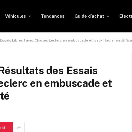
Véhicules
Tendances
Guide d’achat
Elect
 Essais Libres 1 avec Charles Leclerc en embuscade et Isack Hadjar en difficu
 Résultats des Essais
Leclerc en embuscade et
lté
est