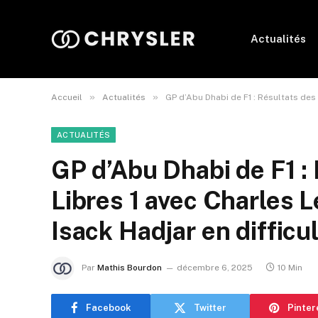
Actualités
»
»
Accueil
Actualités
GP d’Abu Dhabi de F1 : Résultats des
ACTUALITÉS
GP d’Abu Dhabi de F1 :
Libres 1 avec Charles 
Isack Hadjar en difficu
Par
Mathis Bourdon
décembre 6, 2025
10 Min
Facebook
Twitter
Pinter