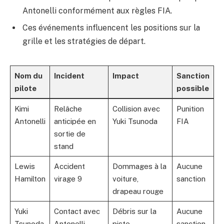
Antonelli conformément aux règles FIA.
Ces événements influencent les positions sur la
grille et les stratégies de départ.
Nom du
Incident
Impact
Sanction
pilote
possible
Kimi
Relâche
Collision avec
Punition
Antonelli
anticipée en
Yuki Tsunoda
FIA
sortie de
stand
Lewis
Accident
Dommages à la
Aucune
Hamilton
virage 9
voiture,
sanction
drapeau rouge
Yuki
Contact avec
Débris sur la
Aucune
Tsunoda
Antonelli
piste
sanction