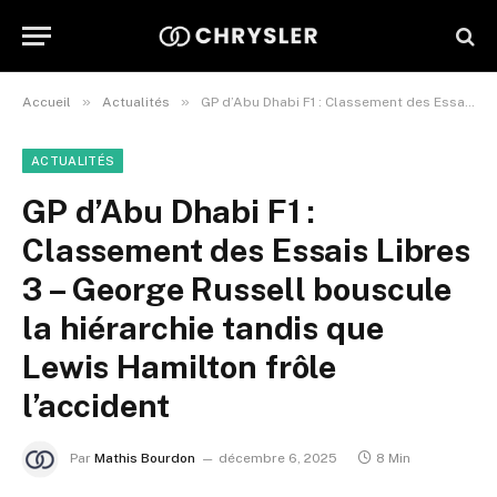
»
»
Accueil
Actualités
GP d’Abu Dhabi F1 : Classement des Essais Libres 3 – George Russell bouscule la hiérarchie tandis que Lewis Hamilton frôle l’accident
ACTUALITÉS
GP d’Abu Dhabi F1 :
Classement des Essais Libres
3 – George Russell bouscule
la hiérarchie tandis que
Lewis Hamilton frôle
l’accident
Par
Mathis Bourdon
décembre 6, 2025
8 Min