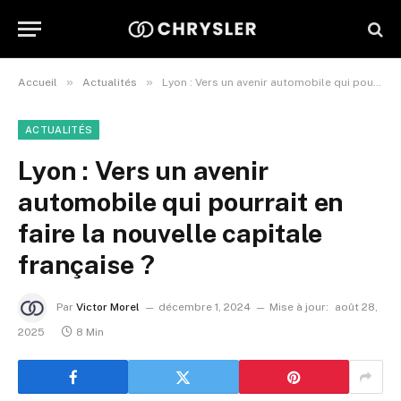
»
»
Accueil
Actualités
Lyon : Vers un avenir automobile qui pourrait en faire la nouvelle capitale française ?
ACTUALITÉS
Lyon : Vers un avenir
automobile qui pourrait en
faire la nouvelle capitale
française ?
Par
Victor Morel
décembre 1, 2024
Mise à jour:
août 28,
2025
8 Min