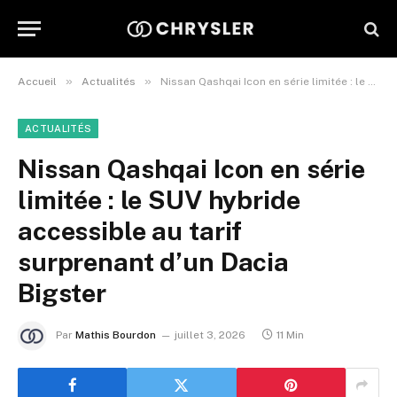
»
»
Accueil
Actualités
Nissan Qashqai Icon en série limitée : le SUV hybride accessible au tarif surprenant d’un Dacia Bigster
ACTUALITÉS
Nissan Qashqai Icon en série
limitée : le SUV hybride
accessible au tarif
surprenant d’un Dacia
Bigster
Par
Mathis Bourdon
juillet 3, 2026
11 Min