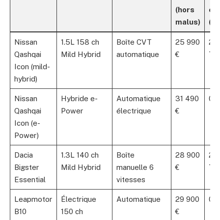
(hors
éc
malus)
(€)
Nissan
1.5L 158 ch
Boîte CVT
25 990
2 5
Qashqai
Mild Hybrid
automatique
€
72
Icon (mild-
hybrid)
Nissan
Hybride e-
Automatique
31 490
0 €
Qashqai
Power
électrique
€
Icon (e-
Power)
Dacia
1.3L 140 ch
Boîte
28 900
2 
Bigster
Mild Hybrid
manuelle 6
€
70
Essential
vitesses
Leapmotor
Électrique
Automatique
29 900
0 €
B10
150 ch
€