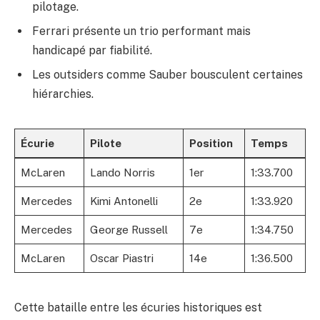
pilotage.
Ferrari présente un trio performant mais
handicapé par fiabilité.
Les outsiders comme Sauber bousculent certaines
hiérarchies.
Écurie
Pilote
Position
Temps
McLaren
Lando Norris
1er
1:33.700
Mercedes
Kimi Antonelli
2e
1:33.920
Mercedes
George Russell
7e
1:34.750
McLaren
Oscar Piastri
14e
1:36.500
Cette bataille entre les écuries historiques est