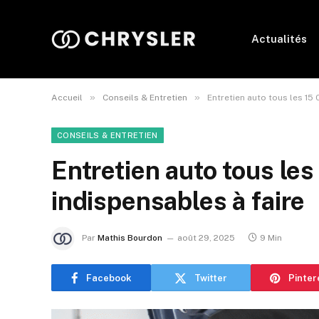
Actualités
»
»
Accueil
Conseils & Entretien
Entretien auto tous les 15 
CONSEILS & ENTRETIEN
Entretien auto tous les
indispensables à faire
Par
Mathis Bourdon
août 29, 2025
9 Min
Facebook
Twitter
Pinter