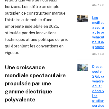
l’électrique vers de nouveaux
août 7, 202
horizons. Loin d’être un simple
outsider, ce constructeur marque
Les
l’histoire automobile d’une
meilleure
empreinte indélébile en 2025,
assuranc
auto pour
stimulée par des innovations
véhicules
techniques et une politique de prix
haut de
qui ébranlent les conventions en
gamme
vigueur.
août 7, 202
Une croissance
Diesel à
seulemen
mondiale spectaculaire
2 €/L ce
vendredi 
propulsée par une
août :
gamme électrique
découvre
les
polyvalente
stations-
service o