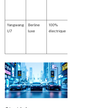
europ
perfo
équili
Yangwang
Berline
100%
~87 700 $
1 287 
U7
luxe
électrique
(Chine)
techn
avanc
720 
d’aut