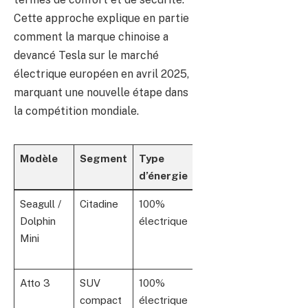
Cette approche explique en partie
comment la marque chinoise a
devancé Tesla sur le marché
électrique européen en avril 2025,
marquant une nouvelle étape dans
la compétition mondiale.
Modèle
Segment
Type
Prix
Point
d’énergie
approximatif
Seagull /
Citadine
100%
~10 000 $
Access
Dolphin
électrique
(Chine) / ~20
compa
Mini
000 $
auton
(Mexique)
corre
Atto 3
SUV
100%
~35 000 €
Adapta
compact
électrique
(Europe)
aux m