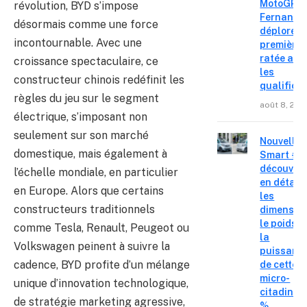
MotoGP : 
révolution, BYD s’impose
Fernande
désormais comme une force
déplore u
incontournable. Avec une
première 
ratée apr
croissance spectaculaire, ce
les
constructeur chinois redéfinit les
qualifica
règles du jeu sur le segment
août 8, 202
électrique, s’imposant non
seulement sur son marché
Nouvelle
domestique, mais également à
Smart #2 
découvre
l’échelle mondiale, en particulier
en détail
en Europe. Alors que certains
les
constructeurs traditionnels
dimension
le poids e
comme Tesla, Renault, Peugeot ou
la
Volkswagen peinent à suivre la
puissanc
cadence, BYD profite d’un mélange
de cette
micro-
unique d’innovation technologique,
citadine 
de stratégie marketing agressive,
%