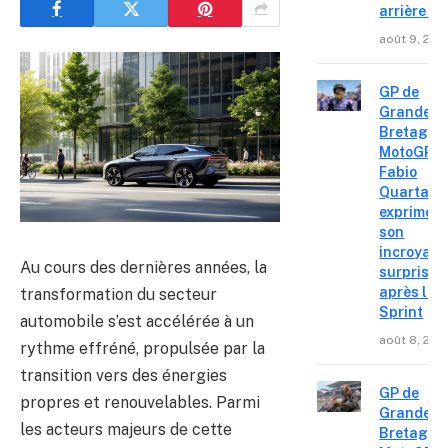
arrière »
août 9, 202
GP de
Grande-
Bretagne
MotoGP :
Fabio
Quartara
exprime
son
incroyabl
Au cours des dernières années, la
surprise
après le
transformation du secteur
Sprint
automobile s’est accélérée à un
août 8, 202
rythme effréné, propulsée par la
transition vers des énergies
GP de
propres et renouvelables. Parmi
Grande-
les acteurs majeurs de cette
Bretagne