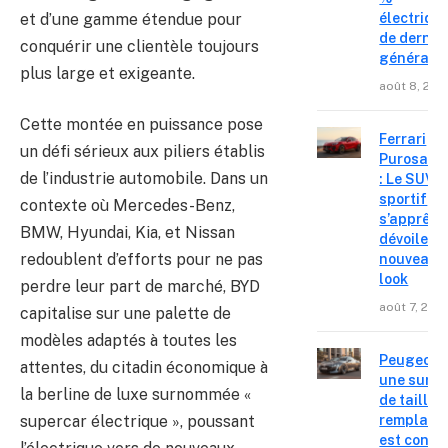
et d’une gamme étendue pour
électriqu
de derniè
conquérir une clientèle toujours
générati
plus large et exigeante.
août 8, 202
Cette montée en puissance pose
Ferrari
un défi sérieux aux piliers établis
Purosang
de l’industrie automobile. Dans un
: Le SUV
sportif
contexte où Mercedes-Benz,
s’apprête
BMW, Hyundai, Kia, et Nissan
dévoiler 
redoublent d’efforts pour ne pas
nouveau
look
perdre leur part de marché, BYD
août 7, 202
capitalise sur une palette de
modèles adaptés à toutes les
Peugeot 4
attentes, du citadin économique à
une surpr
la berline de luxe surnommée «
de taille,
remplace
supercar électrique », poussant
est confir