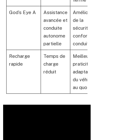
God’s Eye A
Assistance
Amélioration
avancée et
de la
conduite
sécurité et
autonome
confort de
partielle
conduite
Recharge
Temps de
Meilleure
rapide
charge
praticité et
réduit
adaptabilité
du véhicule
au quotidien