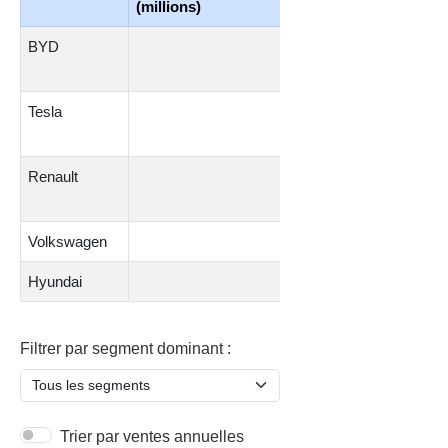
(millions)
électriques
BYD
5,5
Tesla
4,8
Renault
2
Volkswagen
3,5
Hyundai
2,8
Filtrer par segment dominant :
Trier par ventes annuelles