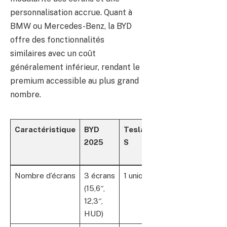
personnalisation accrue. Quant à
BMW ou Mercedes-Benz, la BYD
offre des fonctionnalités
similaires avec un coût
généralement inférieur, rendant le
premium accessible au plus grand
nombre.
Caractéristique
BYD
Tesla Model
BMW
Ren
2025
S
Série
Még
7
E-T
Nombre d’écrans
3 écrans
1 unique (17″)
2
1 ce
(15,6″,
(12,3″
(9,3″
12,3″,
+
HUD)
10,25″)