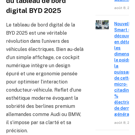
du tableau de bord
août 8, 202
digital BYD 2025
Nouvelle
Le tableau de bord digital de la
Smart #2 
BYD 2025 est une véritable
découvre
révolution dans l’univers des
en détail
les
véhicules électriques. Bien au-delà
dimension
d’un simple affichage, ce cockpit
le poids e
numérique intègre un design
la
puissanc
épuré et une ergonomie pensée
de cette
pour optimiser l’interaction
micro-
conducteur-véhicule. Reflet d’une
citadine 
%
esthétique moderne évoquant la
électriqu
sobriété des berlines premium
de derniè
allemandes comme Audi ou BMW,
générati
il s’impose par sa clarté et sa
août 8, 202
précision.