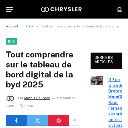
»
»
Accueil
BYD
Tout comprendre sur le tableau de bord digital de la byd 2025
BYD
Tout comprendre
DERNIERS
sur le tableau de
ARTICLES
bord digital de la
GP de
byd 2025
Grande-
Bretagne
MotoGP :
Par
Mathis Bourdon
septembre 7,
Raul
2025
11 Min
Fernande
s’exprime
après la
victoire «