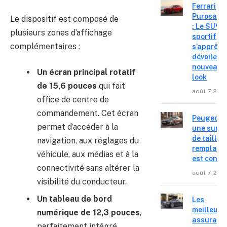
Ferrari
Purosang
Le dispositif est composé de
: Le SUV
plusieurs zones d’affichage
sportif
complémentaires :
s’apprête
dévoiler 
nouveau
Un écran principal rotatif
look
de 15,6 pouces
qui fait
août 7, 202
office de centre de
commandement. Cet écran
Peugeot 4
permet d’accéder à la
une surpr
de taille,
navigation, aux réglages du
remplace
véhicule, aux médias et à la
est confir
connectivité sans altérer la
août 7, 202
visibilité du conducteur.
Un tableau de bord
Les
meilleure
numérique de 12,3 pouces
,
assuranc
parfaitement intégré