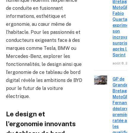
numérique redéfinit l’expérience
Bretagne
MotoGP :
de conduite en fusionnant
Fabio
informations, esthétique et
Quartara
ergonomie, au cœur même de
exprime
son
l’habitacle. Pour les passionnés et
incroyabl
conducteurs exigeants face à des
surprise
marques comme Tesla, BMW ou
après le
Sprint
Mercedes-Benz, explorer les
août 8, 202
fonctionnalités, le design ainsi que
l’ergonomie de ce tableau de bord
GP de
digital révèle les ambitions de BYD
Grande-
pour le futur de la voiture
Bretagne
électrique.
MotoGP : 
Fernande
déplore u
Le design et
première 
ratée apr
l’ergonomie innovants
les
qualifica