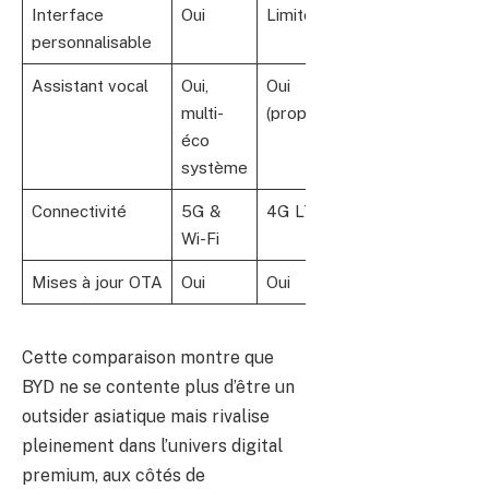
Interface
Oui
Limité
Oui
Part
personnalisable
Assistant vocal
Oui,
Oui
Oui
Oui
multi-
(propriétaire)
éco
système
Connectivité
5G &
4G LTE
5G
4G 
Wi-Fi
Mises à jour OTA
Oui
Oui
Oui
Oui
Cette comparaison montre que
BYD ne se contente plus d’être un
outsider asiatique mais rivalise
pleinement dans l’univers digital
premium, aux côtés de