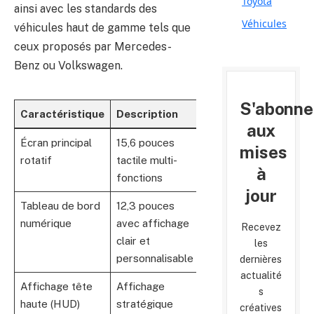
Toyota
ainsi avec les standards des
Véhicules
véhicules haut de gamme tels que
ceux proposés par Mercedes-
Benz ou Volkswagen.
S'abonne
Caractéristique
Description
Comparaison
aux
Écran principal
15,6 pouces
Comparable à
mises
rotatif
tactile multi-
Tesla Model S
à
fonctions
jour
Tableau de bord
12,3 pouces
Semblable
numérique
avec affichage
aux modèles
Recevez
clair et
Audi et BMW
les
personnalisable
dernières
actualité
Affichage tête
Affichage
Disponible
s
haute (HUD)
stratégique
chez
créatives