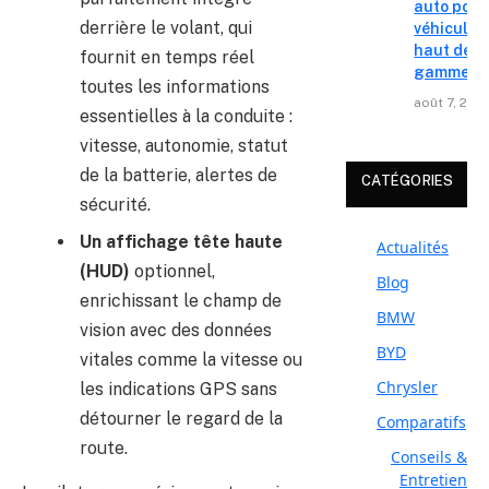
auto pour
derrière le volant, qui
véhicules
haut de
fournit en temps réel
gamme
toutes les informations
août 7, 202
essentielles à la conduite :
vitesse, autonomie, statut
de la batterie, alertes de
CATÉGORIES
sécurité.
Un affichage tête haute
Actualités
(HUD)
optionnel,
Blog
enrichissant le champ de
BMW
vision avec des données
BYD
vitales comme la vitesse ou
Chrysler
les indications GPS sans
détourner le regard de la
Comparatifs
route.
Conseils &
Entretien