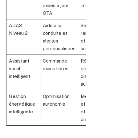
mises à jour
infos à jour
OTA
ADAS
Aide à la
Sécurité
Niveau 2
conduite et
renforcée
alertes
et confort
personnalisées
accru
Assistant
Commande
Réduction
vocal
mains libres
des
intelligent
distractions
au volant
Gestion
Optimisation
Meilleure
énergétique
autonomie
efficacité
intelligente
et
planification