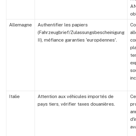
A
ob
Allemagne
Authentifier les papiers
Co
(Fahrzeugbrief/Zulassungsbescheinigung
al
II), méfiance garanties 'européennes'.
co
pl
te
ex
so
in
Italie
Attention aux véhicules importés de
Ce
pays tiers, vérifier taxes douanières.
pr
an
d'
av