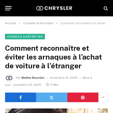
»
»
Accueil
Conseils & Entretien
Comment reconnaître et éviter les arnaques à l’achat de voiture à l’étranger
CONSEILS & ENTRETIEN
Comment reconnaître et
éviter les arnaques à l’achat
de voiture à l’étranger
Par
Mathis Bourdon
novembre 13, 2025
Mise à
jour:
novembre 13, 2025
17 Min