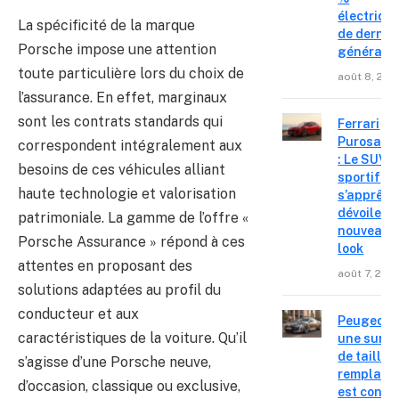
électriqu
La spécificité de la marque
de derniè
Porsche impose une attention
générati
toute particulière lors du choix de
août 8, 202
l’assurance. En effet, marginaux
sont les contrats standards qui
Ferrari
Purosang
correspondent intégralement aux
: Le SUV
besoins de ces véhicules alliant
sportif
haute technologie et valorisation
s’apprête
dévoiler 
patrimoniale. La gamme de l’offre «
nouveau
Porsche Assurance » répond à ces
look
attentes en proposant des
août 7, 202
solutions adaptées au profil du
conducteur et aux
Peugeot 4
caractéristiques de la voiture. Qu’il
une surpr
de taille,
s’agisse d’une Porsche neuve,
remplace
d’occasion, classique ou exclusive,
est confir