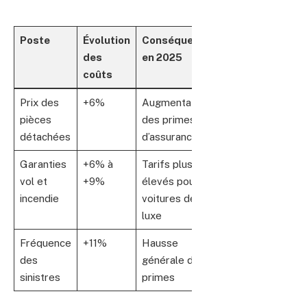
Poste
Évolution
Conséquences
des
en 2025
coûts
Prix des
+6%
Augmentation
pièces
des primes
détachées
d’assurance
Garanties
+6% à
Tarifs plus
vol et
+9%
élevés pour
incendie
voitures de
luxe
Fréquence
+11%
Hausse
des
générale des
sinistres
primes