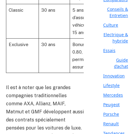
Conseils &
Classic
30 ans
5 ans
Déplacements
Entretien
d’assurance,
privés
Culture
véhicule >
uniquement
15 ans
Electrique &
hybride
Exclusive
30 ans
Bonus ≤
Usage privé
Essais
0.80, 5 ans
exclusivement
permis et
Guide
d’achat
assurance
Innovation
Lifestyle
Il est à noter que les grandes
Mercedes
compagnies traditionnelles
comme AXA, Allianz, MAIF,
Peugeot
Matmut et GMF développent aussi
Porsche
des contrats spécialement
Renault
pensées pour les voitures de luxe.
Tendances