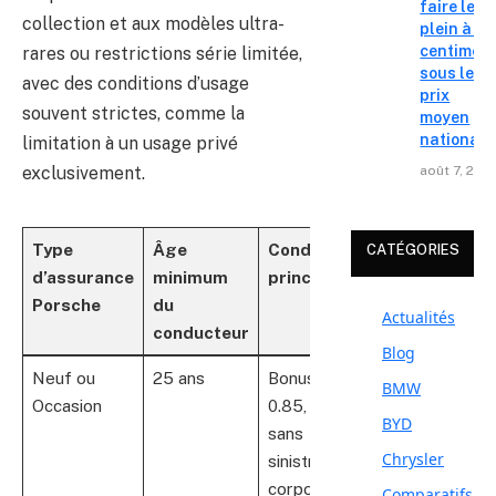
faire le
collection et aux modèles ultra-
plein à 19
centimes
rares ou restrictions série limitée,
sous le
avec des conditions d’usage
prix
souvent strictes, comme la
moyen
national
limitation à un usage privé
exclusivement.
août 7, 202
Type
Âge
Conditions
Usage du
CATÉGORIES
d’assurance
minimum
principales
véhicule
Porsche
du
Actualités
conducteur
Blog
Neuf ou
25 ans
Bonus ≤
Usage privé
BMW
Occasion
0.85, 3 ans
ou
BYD
sans
professionnel
Chrysler
sinistre
corporel
Comparatifs