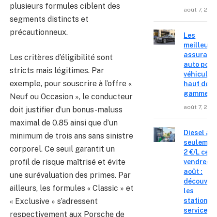
plusieurs formules ciblent des
août 7, 202
segments distincts et
précautionneux.
Les
meilleure
assuranc
Les critères d’éligibilité sont
auto pour
stricts mais légitimes. Par
véhicules
exemple, pour souscrire à l’offre «
haut de
gamme
Neuf ou Occasion », le conducteur
août 7, 202
doit justifier d’un bonus-maluss
maximal de 0.85 ainsi que d’un
Diesel à
minimum de trois ans sans sinistre
seulemen
corporel. Ce seuil garantit un
2 €/L ce
profil de risque maîtrisé et évite
vendredi 
août :
une surévaluation des primes. Par
découvre
ailleurs, les formules « Classic » et
les
« Exclusive » s’adressent
stations-
service o
respectivement aux Porsche de