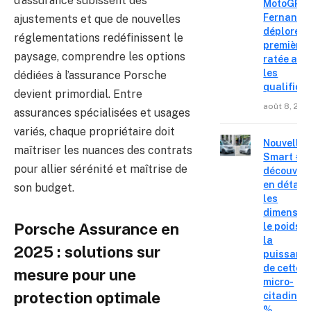
d’assurance subissent des
MotoGP : 
Fernande
ajustements et que de nouvelles
déplore u
réglementations redéfinissent le
première 
paysage, comprendre les options
ratée apr
les
dédiées à l’assurance Porsche
qualifica
devient primordial. Entre
août 8, 202
assurances spécialisées et usages
variés, chaque propriétaire doit
Nouvelle
maîtriser les nuances des contrats
Smart #2 
pour allier sérénité et maîtrise de
découvre
en détail
son budget.
les
dimension
Porsche Assurance en
le poids e
la
2025 : solutions sur
puissanc
de cette
mesure pour une
micro-
protection optimale
citadine 
%