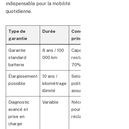
indispensable pour la mobilité
quotidienne.
Type de
Durée
Conditions
garantie
principales
Garantie
8 ans / 100
Capacité
standard
000 km
restante >
batterie
70%
Élargissement
10 ans /
Selon
possible
kilométrage
politique
illimité
assureur
Diagnostic
Variable
Nécessaire
avancé et
pour
prise en
réclamations
charge