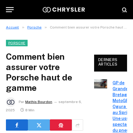
»
»
Accueil
Porsche
Comment bien assurer votre Porsche haut de gamme
PORSCHE
Comment bien
DERNIERS
assurer votre
ARTICLES
Porsche haut de
GP de
gamme
Grande-
Bretagne
MotoGP – 
Par
Mathis Bourdon
septembre 6,
Ogura réa
2025
8 Min
au Sprint 
Une usur
spectacul
du pneu