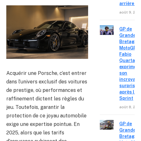
arrière »
août 9, 202
GP de
Grande-
Bretagne
MotoGP :
Fabio
Quartara
exprime
Acquérir une Porsche, c’est entrer
son
incroyabl
dans l’univers exclusif des voitures
surprise
de prestige, où performances et
après le
raffinement dictent les règles du
Sprint
jeu. Toutefois, garantir la
août 8, 202
protection de ce joyau automobile
exige une expertise pointue. En
GP de
Grande-
2025, alors que les tarifs
Bretagne