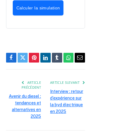
Calculer la simulation
Facebook
Twitter
Pinterest
LinkedIn
Tumblr
WhatsApp
E-
mail
ARTICLE
ARTICLE SUIVANT
PRÉCÉDENT
Interview : retour
Avenir du diesel :
d’expérience sur
tendances et
la byd électrique
alternatives en
en 2025
2025