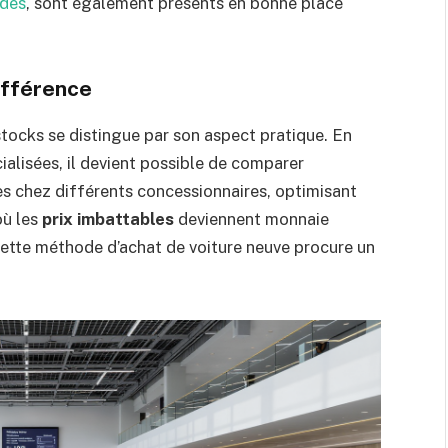
ides
, sont également présents en bonne place
différence
stocks se distingue par son aspect pratique. En
ialisées, il devient possible de comparer
es chez différents concessionnaires, optimisant
où les
prix imbattables
deviennent monnaie
cette méthode d’achat de voiture neuve procure un