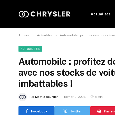
Actualités
»
»
Accueil
Actualités
Automobile : profitez des opportunit
ACTUALITÉS
Automobile : profitez d
avec nos stocks de voit
imbattables !
Par
Mathis Bourdon
février 9, 2026
8 Min
Facebook
Twitter
Pinter