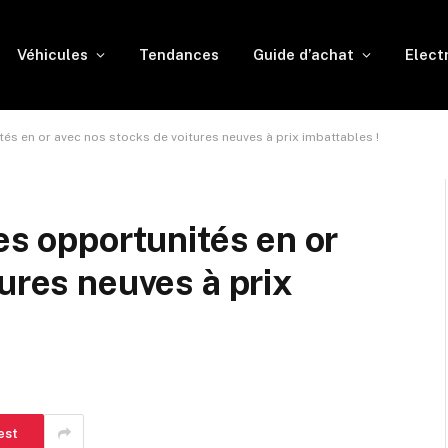
Véhicules
Tendances
Guide d’achat
Elect
és en or avec nos stocks de voitures neuves à prix imbattables !
es opportunités en or
ures neuves à prix
est