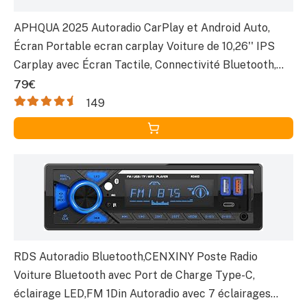
APHQUA 2025 Autoradio CarPlay et Android Auto,
Écran Portable ecran carplay Voiture de 10,26'' IPS
Carplay avec Écran Tactile, Connectivité Bluetooth,
Siri, Navigation GPS, Miroir Link, AUX/FM
79€
149
RDS Autoradio Bluetooth,CENXINY Poste Radio
Voiture Bluetooth avec Port de Charge Type-C,
éclairage LED,FM 1Din Autoradio avec 7 éclairages