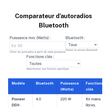
Comparateur d’autoradios
Bluetooth
Puissance min. (Watts) :
Bluetooth :
Choisir la version Bluetooth
Filtrer les autoradios à partir de cette puissance
Fonctions clés :
Sélectionner une fonction spécifique
Modèle
Bluetooth
Puissance
Fonctions
(Watts)
clés
Tableau de comparaison des autoradios Bluetooth
Pioneer
4.0
220 W
Kit mains
DEH-
libres,