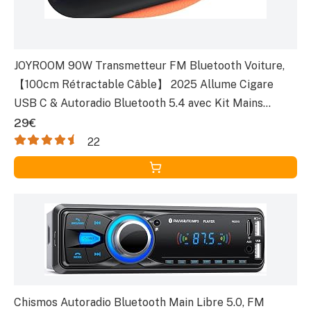
JOYROOM 90W Transmetteur FM Bluetooth Voiture,
【100cm Rétractable Câble】 2025 Allume Cigare
USB C & Autoradio Bluetooth 5.4 avec Kit Mains
Libres, Accessoire Voiture Interieur pour
29€
iPhone/Samsung
22
Chismos Autoradio Bluetooth Main Libre 5.0, FM