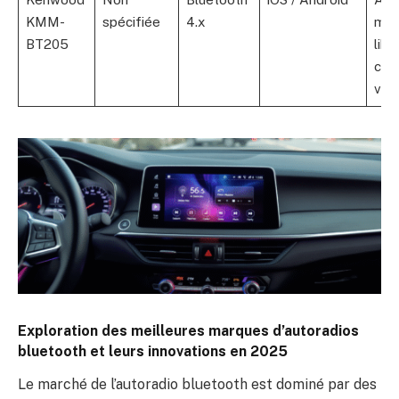
KMM-
spécifiée
4.x
mai
BT205
libr
co
voc
Exploration des meilleures marques d’autoradios
bluetooth et leurs innovations en 2025
Le marché de l’autoradio bluetooth est dominé par des