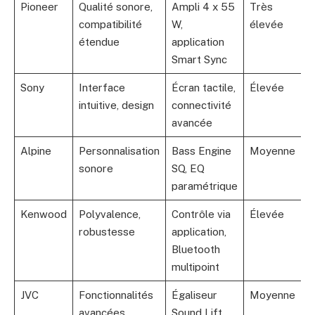
Pioneer
Qualité sonore,
Ampli 4 x 55
Très
compatibilité
W,
élevée
étendue
application
Smart Sync
Sony
Interface
Écran tactile,
Élevée
intuitive, design
connectivité
avancée
Alpine
Personnalisation
Bass Engine
Moyenne
sonore
SQ, EQ
paramétrique
Kenwood
Polyvalence,
Contrôle via
Élevée
robustesse
application,
Bluetooth
multipoint
JVC
Fonctionnalités
Égaliseur
Moyenne
avancées
Sound Lift,