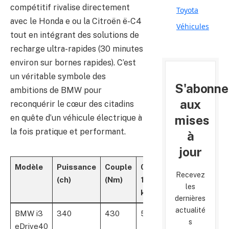
compétitif rivalise directement
Toyota
avec le Honda e ou la Citroën ë-C4
Véhicules
tout en intégrant des solutions de
recharge ultra-rapides (30 minutes
environ sur bornes rapides). C’est
un véritable symbole des
S'abonne
ambitions de BMW pour
aux
reconquérir le cœur des citadins
mises
en quête d’un véhicule électrique à
la fois pratique et performant.
à
jour
Modèle
Puissance
Couple
0-
Autonomie
Ch
Recevez
(ch)
(Nm)
100
WLTP (km)
ra
les
km/h
(m
dernières
actualité
BMW i3
340
430
5.7s
590
30
s
eDrive40