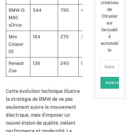
créatives
de
BMW i3
544
795
4.0s
510
30
Chrysler
M60
sur
xDrive
l'actualit
é
Mini
184
270
7.3s
234
36
automobi
Cooper
le
SE
Renault
136
245
9.5s
395
60
Zoe
Cette évolution technique illustre
la stratégie de BMW de ne pas
seulement suivre le mouvement
électrique, mais d’imposer un
nouvel étalon de qualité, mêlant
performance et modernité. La