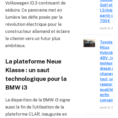
Volkswagen ID.3 continuent de
Golf et T
séduire. Ce panorama met en
1.5 Hybrid 
partir de 
lumière les défis posés par la
700 €
révolution électrique pour le
août 6, 202
constructeur allemand et éclaire
le chemin vers un futur plus
Toyota
ambitieux.
Hilux
Hybride
48V : le
La plateforme Neue
moteur
diesel qui
Klasse : un saut
change
technologique pour la
tout, un
rapport
BMW i3
qualité-p
enfin
La disparition de la BMW i3 signe
convainc
aussi la fin de l’utilisation de la
août 6, 202
plateforme CLAR, inaugurée en