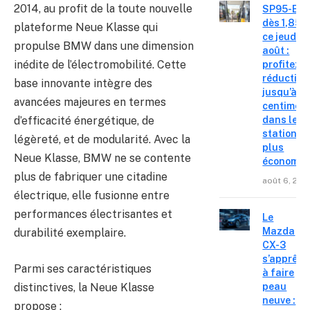
2014, au profit de la toute nouvelle
SP95-E10
dès 1,85 €
plateforme Neue Klasse qui
ce jeudi 6
propulse BMW dans une dimension
août :
inédite de l’électromobilité. Cette
profitez d
réduction
base innovante intègre des
jusqu’à 15
avancées majeures en termes
centimes
dans les
d’efficacité énergétique, de
stations l
légèreté, et de modularité. Avec la
plus
Neue Klasse, BMW ne se contente
économiq
plus de fabriquer une citadine
août 6, 202
électrique, elle fusionne entre
performances électrisantes et
Le
Mazda
durabilité exemplaire.
CX-3
s’apprête
Parmi ses caractéristiques
à faire
distinctives, la Neue Klasse
peau
neuve :
propose :