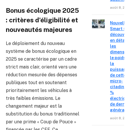
août 8, 202
Bonus écologique 2025
: critères d’éligibilité et
Nouvelle
nouveautés majeures
Smart #2 
découvre
en détail
Le déploiement du nouveau
les
système de bonus écologique en
dimension
le poids e
2025 se caractérise par un cadre
la
strict mais clair, orienté vers une
puissanc
réduction mesurée des dépenses
de cette
micro-
publiques tout en soutenant
citadine 
prioritairement les véhicules à
%
très faibles émissions. Le
électriqu
de derniè
changement majeur est la
générati
substitution du bonus traditionnel
août 8, 202
par une prime « Coup de Pouce »
financée par les CEE. Ce