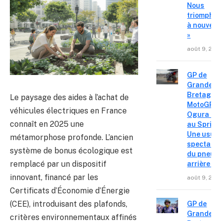
Nous
triompho
à nouvea
»
août 9, 202
GP de
Grande-
Bretagne
Le paysage des aides à l’achat de
MotoGP – 
véhicules électriques en France
Ogura réa
connaît en 2025 une
au Sprint 
Une usur
métamorphose profonde. L’ancien
spectacul
système de bonus écologique est
du pneu
remplacé par un dispositif
arrière »
innovant, financé par les
août 9, 202
Certificats d’Économie d’Énergie
(CEE), introduisant des plafonds,
GP de
Grande-
critères environnementaux affinés