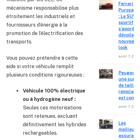
Ferrari
mécanisme responsabilise plus
Purosang
étroitement les industriels et
: Le SUV
sportif
fournisseurs d’énergie à la
s’apprête
promotion de l’électrification des
dévoiler 
nouveau
transports.
look
août 7, 202
Vous pouvez prétendre à cette
aide si votre véhicule remplit
Peugeot 4
plusieurs conditions rigoureuses :
une surpr
de taille,
Véhicule 100% électrique
remplace
est confir
ou à hydrogène neuf :
août 7, 202
Seules ces motorisations
sont retenues, excluant
Les
définitivement les hybrides
meilleure
rechargeables.
assuranc