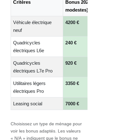
Critères
Bonus 2025 (Ménages
Bonus 20
modestes)
ménages
Véhicule électrique
4200 €
3100 €
neuf
Quadricycles
240 €
N/A
électriques L6e
Quadricycles
920 €
N/A
électriques L7e Pro
Utilitaires légers
3350 €
N/A
électriques Pro
Leasing social
7000 €
N/A
Comparaison des bonus écologiques 2025 selon les catégo
Choisissez un type de ménage pour
voir les bonus adaptés. Les valeurs
« N/A » indiquent que le bonus ne