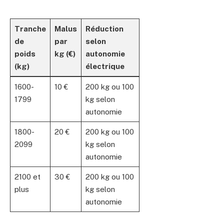
Tranche
Malus
Réduction
de
par
selon
poids
kg (€)
autonomie
(kg)
électrique
1600-
10 €
200 kg ou 100
1799
kg selon
autonomie
1800-
20 €
200 kg ou 100
2099
kg selon
autonomie
2100 et
30 €
200 kg ou 100
plus
kg selon
autonomie