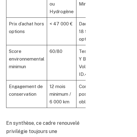
ou
Mirai
Hydrogène
Prix d’achat hors
< 47 000 €
Dacia Spring à
options
18 990 € +
options
Score
60/80
Tesla Model
environnemental
Y Berlin,
minimun
Volkswagen
ID.4
Engagement de
12 mois
Conservation
conservation
minimum /
post-achat
6 000 km
obligatoire
En synthèse, ce cadre renouvelé
privilégie toujours une