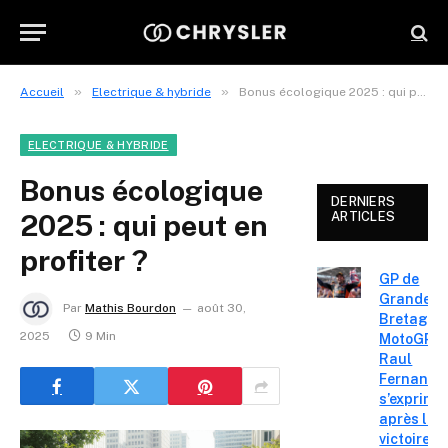
»
»
Accueil
Electrique & hybride
Bonus écologique 2025 : qui peut en profiter ?
ELECTRIQUE & HYBRIDE
Bonus écologique
DERNIERS
2025 : qui peut en
ARTICLES
profiter ?
GP de
Grande-
Par
Mathis Bourdon
août 30,
Bretagne
2025
9 Min
MotoGP :
Raul
Fernande
s’exprime
après la
victoire «