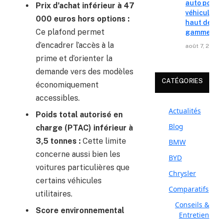
auto pour
Prix d’achat inférieur à 47
véhicules
000 euros hors options :
haut de
Ce plafond permet
gamme
d’encadrer l’accès à la
août 7, 202
prime et d’orienter la
demande vers des modèles
CATÉGORIES
économiquement
accessibles.
Actualités
Poids total autorisé en
Blog
charge (PTAC) inférieur à
3,5 tonnes :
Cette limite
BMW
concerne aussi bien les
BYD
voitures particulières que
Chrysler
certains véhicules
Comparatifs
utilitaires.
Conseils &
Score environnemental
Entretien