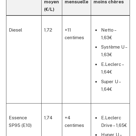
moyen
mensuelle
moins chères
(€/L)
Diesel
1,72
+11
Netto –
centimes
1,63€
Système U –
1,63€
E.Leclerc –
1,64€
Super U –
1,64€
Essence
1,74
+4
E.Leclerc
SP95 (E10)
centimes
Drive – 1,65€
Hyper U –