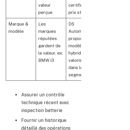
valeur
certifié a un
perçue
prix stable
Marque &
Les
DS
modèle
marques
Automobiles
réputées
propose des
gardent de
modèles
la valeur, ex:
hybrides
BMW i3
valorisés
dans leur
segment
Assurer un contrôle
technique récent avec
inspection batterie
Fournir un historique
détaillé des opérations