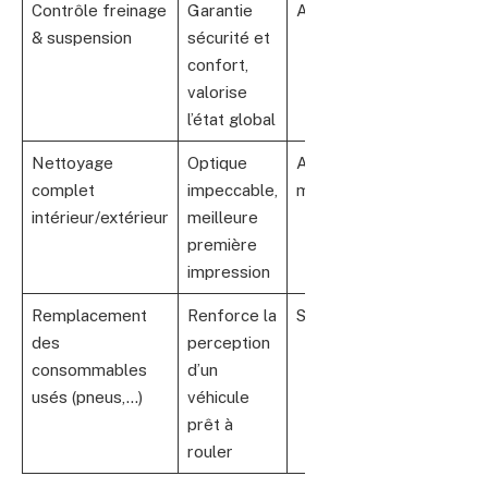
Contrôle freinage
Garantie
Annuel
& suspension
sécurité et
confort,
valorise
l’état global
Nettoyage
Optique
Avant chaque
complet
impeccable,
mise en vente
intérieur/extérieur
meilleure
première
impression
Remplacement
Renforce la
Selon l’usure
des
perception
consommables
d’un
usés (pneus,…)
véhicule
prêt à
rouler