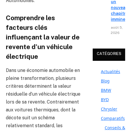
Automobiles.
un
nouveau
chapitre
Comprendre les
imminent
facteurs clés
août 5,
2026
influençant la valeur de
revente d’un véhicule
CATÉGORIES
électrique
Dans une économie automobile en
Actualités
pleine transformation, plusieurs
Blog
critères déterminent la valeur
BMW
résiduelle d’un véhicule électrique
BYD
lors de sa revente. Contrairement
Chrysler
aux voitures thermiques, dont la
décote suit un schéma
Comparatifs
relativement standard, les
Conseils &