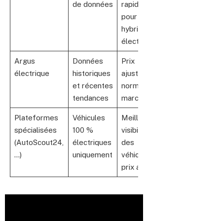
de données
rapide
pour
hybrides et
électriques
Argus
Données
Prix
électrique
historiques
ajustés aux
et récentes
normes de
tendances
marché
Plateformes
Véhicules
Meilleure
spécialisées
100 %
visibilité
(AutoScout24,
électriques
des
…)
uniquement
véhicules à
prix ajusté