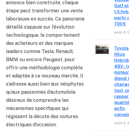
annonce bien construite, chaque
Golf et T
étape peut transformer une vente
1.5 Hybrid 
partir de 
laborieuse en succès. Ce panorama
700 €
détaillé s’appuie sur l’évolution
août 6, 202
technologique, le comportement
des acheteurs et des marques
Toyota
leaders comme Tesla, Renault,
Hilux
BMW ou encore Peugeot, pour
Hybride
48V : le
offrir une méthodologie complète
moteur
et adaptée à ce nouveau marché. Il
diesel qui
s’adresse aussi bien aux néophytes
change
tout, un
qu’aux passionnés d’automobile
rapport
désireux de comprendre les
qualité-p
mécanismes spécifiques qui
enfin
convainc
régissent la décote des voitures
août 6, 202
électriques d’occasion.