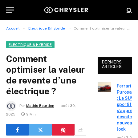
»
»
Accueil
Electrique & hybride
Comment optimiser la valeur de revente d’une électrique ?
ELECTRIQUE & HYBRIDE
Comment
DERNIERS
optimiser la valeur
ARTICLES
de revente d’une
Ferrari
électrique ?
Purosang
: Le SUV
sportif
Par
Mathis Bourdon
août 30,
s’apprête
2025
9 Min
dévoiler 
nouveau
look
août 7, 202