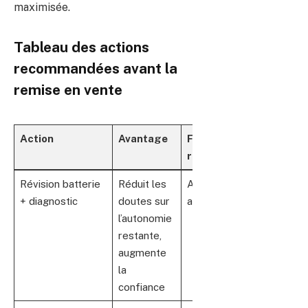
maximisée.
Tableau des actions
recommandées avant la
remise en vente
Action
Avantage
Fréquence
recommandée
Révision batterie
Réduit les
Annuel ou
+ diagnostic
doutes sur
avant revente
l’autonomie
restante,
augmente
la
confiance