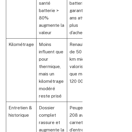
santé
batterie
batterie >
garantie 8
80%
ans attire
augmente la
plus
valeur
d’acheteurs
Kilométrage
Moins
Renault Zoe
influent que
de 50 000
pour
km mieux
thermique,
valorisée
mais un
que modèle
kilométrage
120 000 km
modéré
reste prisé
Entretien &
Dossier
Peugeot e-
historique
complet
208 avec
rassure et
carnet
augmente la
d’entretien