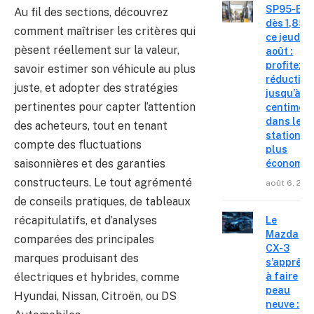
SP95-E10
Au fil des sections, découvrez
dès 1,85 €
comment maîtriser les critères qui
ce jeudi 6
pèsent réellement sur la valeur,
août :
profitez d
savoir estimer son véhicule au plus
réduction
juste, et adopter des stratégies
jusqu’à 15
pertinentes pour capter l’attention
centimes
dans les
des acheteurs, tout en tenant
stations l
compte des fluctuations
plus
saisonnières et des garanties
économiq
constructeurs. Le tout agrémenté
août 6, 202
de conseils pratiques, de tableaux
récapitulatifs, et d’analyses
Le
Mazda
comparées des principales
CX-3
marques produisant des
s’apprête
électriques et hybrides, comme
à faire
peau
Hyundai, Nissan, Citroën, ou DS
neuve :