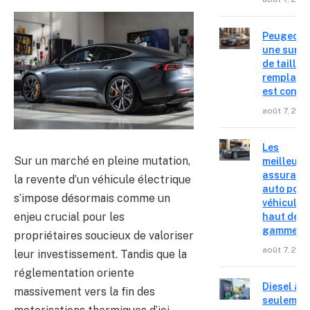
Peugeot 4
une surpr
de taille,
remplace
est confir
août 7, 202
Les
Sur un marché en pleine mutation,
meilleure
assuranc
la revente d’un véhicule électrique
auto pour
s’impose désormais comme un
véhicules
enjeu crucial pour les
haut de
gamme
propriétaires soucieux de valoriser
août 7, 202
leur investissement. Tandis que la
réglementation oriente
Diesel à
massivement vers la fin des
seulemen