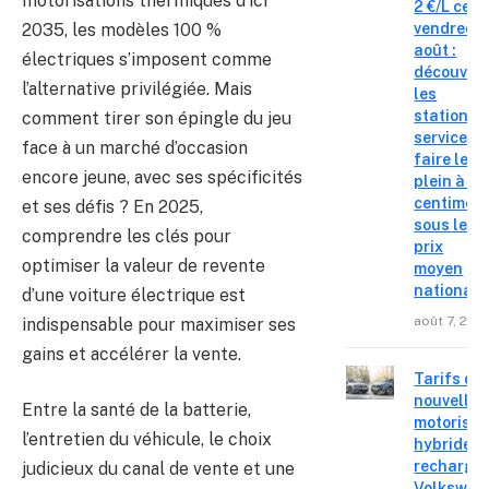
motorisations thermiques d’ici
2 €/L ce
2035, les modèles 100 %
vendredi 
août :
électriques s’imposent comme
découvre
l’alternative privilégiée. Mais
les
stations-
comment tirer son épingle du jeu
service o
face à un marché d’occasion
faire le
encore jeune, avec ses spécificités
plein à 19
centimes
et ses défis ? En 2025,
sous le
comprendre les clés pour
prix
optimiser la valeur de revente
moyen
national
d’une voiture électrique est
août 7, 202
indispensable pour maximiser ses
gains et accélérer la vente.
Tarifs de
nouvelles
Entre la santé de la batterie,
motorisat
l’entretien du véhicule, le choix
hybrides 
recharge
judicieux du canal de vente et une
Volkswag