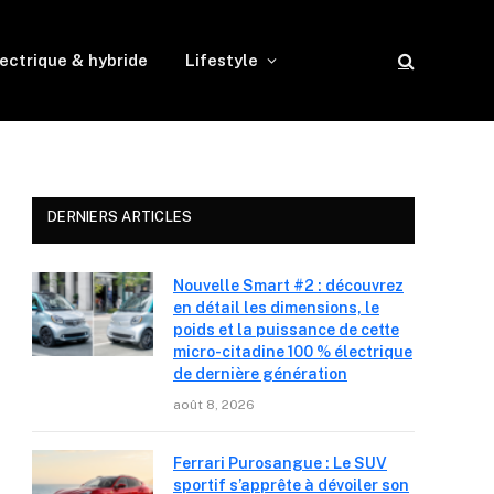
ectrique & hybride
Lifestyle
DERNIERS ARTICLES
Nouvelle Smart #2 : découvrez
en détail les dimensions, le
poids et la puissance de cette
micro-citadine 100 % électrique
de dernière génération
août 8, 2026
Ferrari Purosangue : Le SUV
sportif s’apprête à dévoiler son