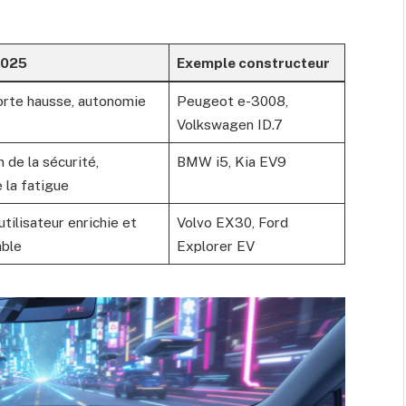
2025
Exemple constructeur
orte hausse, autonomie
Peugeot e-3008,
Volkswagen ID.7
 de la sécurité,
BMW i5, Kia EV9
 la fatigue
tilisateur enrichie et
Volvo EX30, Ford
able
Explorer EV