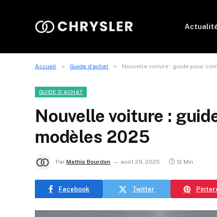
Actualit
»
»
Accueil
Guide d’achat
Nouvelle voiture : guide pour c
GUIDE D’ACHAT
Nouvelle voiture : gui
modèles 2025
Par
Mathis Bourdon
août 29, 2025
12 Min
Facebook
Twitter
Pinter