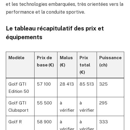
et les technologies embarquées, très orientées vers la
performance et la conduite sportive.
Le tableau récapitulatif des prix et
équipements
Modèle
Prix de
Malus
Prix
Puissance
base (€)
(€)
total
(ch)
(€)
Golf GTI
57 100
28 413
85 513
325
Edition 50
Golf GTI
55 500
à
à
295
Clubsport
vérifier
vérifier
Golf R
58 900
à
à
333
vérifier
vérifier