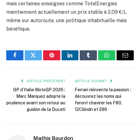
mais certaines enseignes comme TotalEnergies
maintiennent actuellement un prix stable à 2,09 €/L
même sur autoroute, une politique inhabituelle mais
bénéfique.
Facebook
Twitter
Pinterest
LinkedIn
Tumblr
WhatsApp
E-
mail
ARTICLE PRÉCÉDENT
ARTICLE SUIVANT
GP d’Italie MotoGP 2026 :
Ferrari réinvente la passion :
Marc Marquez adopte la
découvrez les noms qui
prudence avant son retour au
feront chavirer les F80,
guidon de la Ducati
12Cilindri et 296
Mathis Bourdon