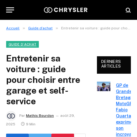
»
»
Accueil
Guide d’achat
Entretenir sa voiture : guide pour choisir entre garage et self-service
GUIDE D’ACHAT
Entretenir sa
DERNIERS
voiture : guide
ARTICLES
pour choisir entre
GP de
garage et self-
Grande-
Bretagne
service
MotoGP :
Fabio
Quartara
Par
Mathis Bourdon
août 29,
exprime
2025
9 Min
son
incroyabl