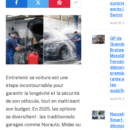
surprise
après le
Sprint
août 8, 202
GP de
Grande-
Bretagne
MotoGP : 
Fernande
déplore u
première 
Entretenir sa voiture est une
ratée apr
les
étape incontournable pour
qualifica
garantir la longévité et la sécurité
août 8, 202
de son véhicule, tout en maîtrisant
son budget. En 2025, les options
Nouvelle
se diversifient : les traditionnels
Smart #2 
garages comme Norauto, Midas ou
découvre