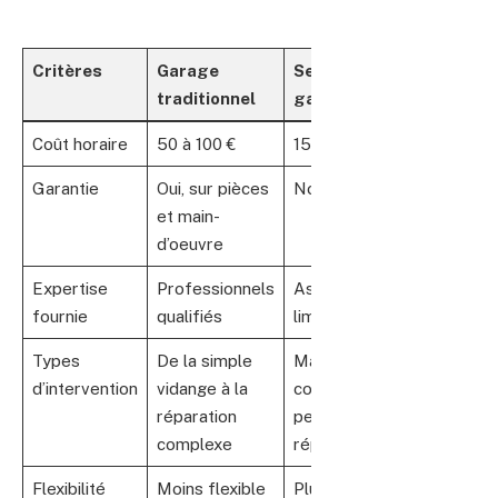
Critères
Garage
Self-
traditionnel
garage
Coût horaire
50 à 100 €
15 à 30 €
Garantie
Oui, sur pièces
Non
et main-
d’oeuvre
Expertise
Professionnels
Assistance
fournie
qualifiés
limitée
Types
De la simple
Maintenance
d’intervention
vidange à la
courante et
réparation
petites
complexe
réparations
Flexibilité
Moins flexible
Plus flexible