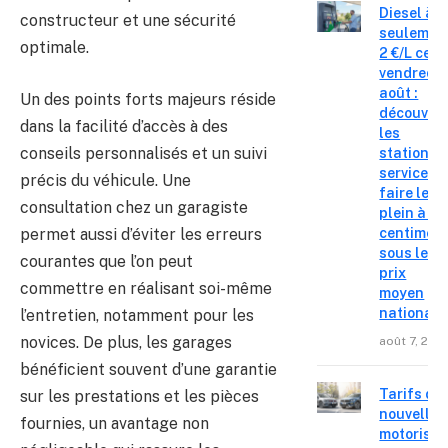
Diesel à
constructeur et une sécurité
seulemen
optimale.
2 €/L ce
vendredi 
août :
Un des points forts majeurs réside
découvre
dans la facilité d’accès à des
les
conseils personnalisés et un suivi
stations-
service o
précis du véhicule. Une
faire le
consultation chez un garagiste
plein à 19
permet aussi d’éviter les erreurs
centimes
sous le
courantes que l’on peut
prix
commettre en réalisant soi-même
moyen
national
l’entretien, notamment pour les
novices. De plus, les garages
août 7, 202
bénéficient souvent d’une garantie
Tarifs de
sur les prestations et les pièces
nouvelles
fournies, un avantage non
motorisat