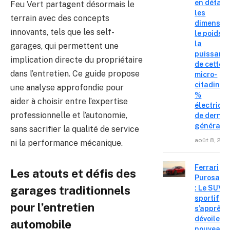
en détail
Feu Vert partagent désormais le
les
terrain avec des concepts
dimension
innovants, tels que les self-
le poids e
la
garages, qui permettent une
puissanc
implication directe du propriétaire
de cette
dans l’entretien. Ce guide propose
micro-
citadine 
une analyse approfondie pour
%
aider à choisir entre l’expertise
électriqu
professionnelle et l’autonomie,
de derniè
générati
sans sacrifier la qualité de service
août 8, 202
ni la performance mécanique.
Ferrari
Les atouts et défis des
Purosang
: Le SUV
garages traditionnels
sportif
pour l’entretien
s’apprête
dévoiler 
automobile
nouveau