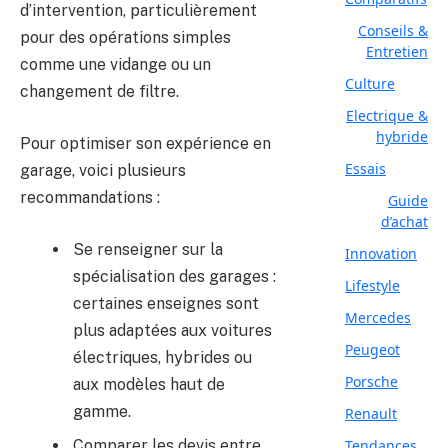
d’intervention, particulièrement
Conseils &
pour des opérations simples
Entretien
comme une vidange ou un
Culture
changement de filtre.
Electrique &
hybride
Pour optimiser son expérience en
Essais
garage, voici plusieurs
recommandations :
Guide
d’achat
Se renseigner sur la
Innovation
spécialisation des garages :
Lifestyle
certaines enseignes sont
Mercedes
plus adaptées aux voitures
Peugeot
électriques, hybrides ou
Porsche
aux modèles haut de
gamme.
Renault
Comparer les devis entre
Tendances