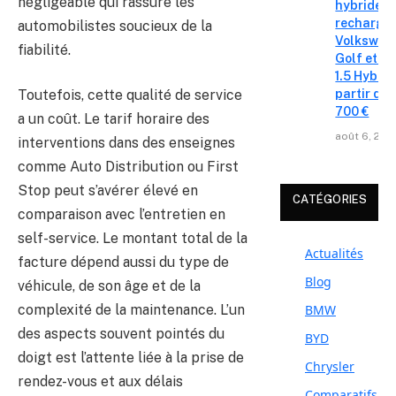
négligeable qui rassure les
hybrides 
recharge
automobilistes soucieux de la
Volkswag
fiabilité.
Golf et T
1.5 Hybrid 
partir de 
Toutefois, cette qualité de service
700 €
a un coût. Le tarif horaire des
août 6, 202
interventions dans des enseignes
comme Auto Distribution ou First
Stop peut s’avérer élevé en
CATÉGORIES
comparaison avec l’entretien en
self-service. Le montant total de la
Actualités
facture dépend aussi du type de
Blog
véhicule, de son âge et de la
BMW
complexité de la maintenance. L’un
des aspects souvent pointés du
BYD
doigt est l’attente liée à la prise de
Chrysler
rendez-vous et aux délais
Comparatifs