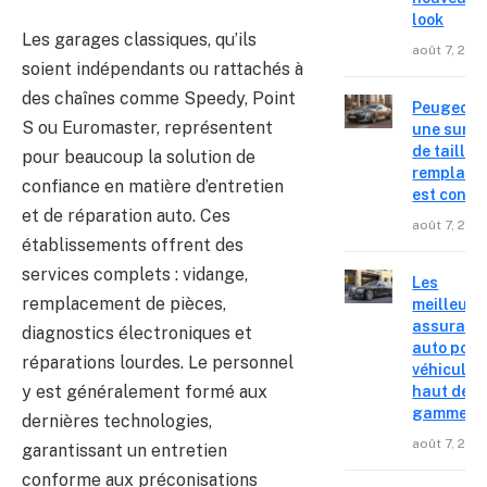
look
Les garages classiques, qu’ils
août 7, 202
soient indépendants ou rattachés à
des chaînes comme Speedy, Point
Peugeot 4
S ou Euromaster, représentent
une surpr
de taille,
pour beaucoup la solution de
remplace
confiance en matière d’entretien
est confir
et de réparation auto. Ces
août 7, 202
établissements offrent des
services complets : vidange,
Les
remplacement de pièces,
meilleure
assuranc
diagnostics électroniques et
auto pour
réparations lourdes. Le personnel
véhicules
y est généralement formé aux
haut de
gamme
dernières technologies,
août 7, 202
garantissant un entretien
conforme aux préconisations