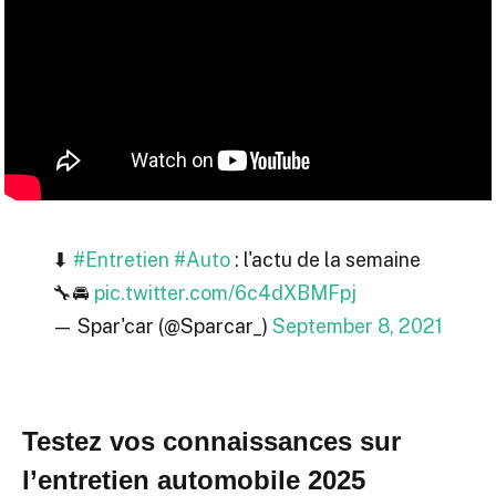
⬇
#Entretien
#Auto
: l'actu de la semaine
🔧🚘
pic.twitter.com/6c4dXBMFpj
— Spar'car (@Sparcar_)
September 8, 2021
Testez vos connaissances sur
l’entretien automobile 2025