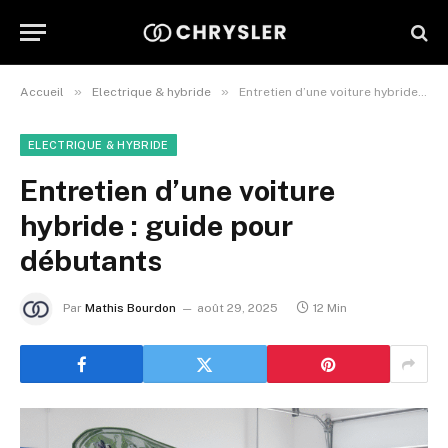
»
»
Accueil
Electrique & hybride
Entretien d’une voiture hybride : guide pour débutants
ELECTRIQUE & HYBRIDE
Entretien d’une voiture
hybride : guide pour
débutants
Par
Mathis Bourdon
août 29, 2025
12 Min