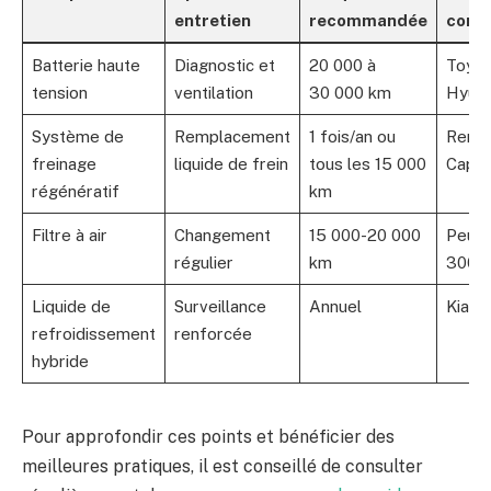
entretien
recommandée
cons
Batterie haute
Diagnostic et
20 000 à
Toyot
tension
ventilation
30 000 km
Hyund
Système de
Remplacement
1 fois/an ou
Renau
freinage
liquide de frein
tous les 15 000
Captu
régénératif
km
Filtre à air
Changement
15 000-20 000
Peug
régulier
km
3008 
Liquide de
Surveillance
Annuel
Kia Ni
refroidissement
renforcée
hybride
Pour approfondir ces points et bénéficier des
meilleures pratiques, il est conseillé de consulter