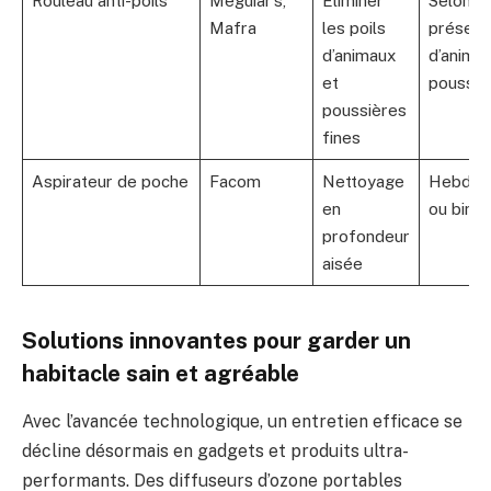
Rouleau anti-poils
Meguiar’s,
Éliminer
Selon la
Mafra
les poils
présen
d’animaux
d’anima
et
poussiè
poussières
fines
Aspirateur de poche
Facom
Nettoyage
Hebdom
en
ou bime
profondeur
aisée
Solutions innovantes pour garder un
habitacle sain et agréable
Avec l’avancée technologique, un entretien efficace se
décline désormais en gadgets et produits ultra-
performants. Des diffuseurs d’ozone portables