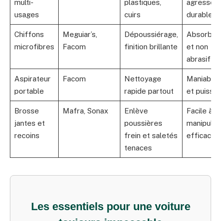
multi-
plastiques,
agresser,
usages
cuirs
durable
Chiffons
Meguiar’s,
Dépoussiérage,
Absorban
microfibres
Facom
finition brillante
et non
abrasif
Aspirateur
Facom
Nettoyage
Maniable
portable
rapide partout
et puissan
Brosse
Mafra, Sonax
Enlève
Facile à
jantes et
poussières
manipuler,
recoins
frein et saletés
efficace
tenaces
Les essentiels pour une voiture