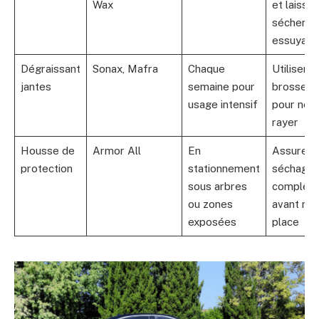
Wax
et laisser
sécher a
essuyag
Dégraissant
Sonax, Mafra
Chaque
Utiliser u
jantes
semaine pour
brosse d
usage intensif
pour ne 
rayer
Housse de
Armor All
En
Assurer 
protection
stationnement
séchage
sous arbres
complet
ou zones
avant mis
exposées
place