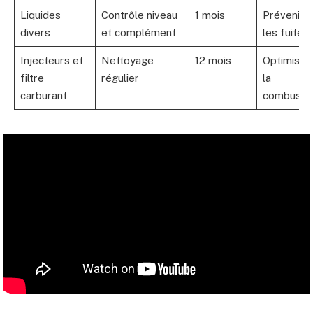
Liquides
Contrôle niveau
1 mois
Prévenir
divers
et complément
les fuites
Injecteurs et
Nettoyage
12 mois
Optimiser
filtre
régulier
la
carburant
combusti