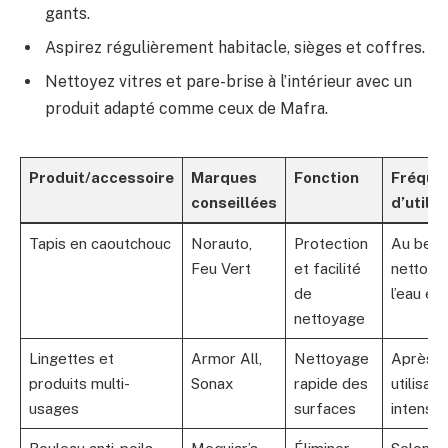
gants.
Aspirez régulièrement habitacle, sièges et coffres.
Nettoyez vitres et pare-brise à l’intérieur avec un
produit adapté comme ceux de Mafra.
Produit/accessoire
Marques
Fonction
Fréque
conseillées
d’utilis
Tapis en caoutchouc
Norauto,
Protection
Au beso
Feu Vert
et facilité
nettoye
de
l’eau et
nettoyage
Lingettes et
Armor All,
Nettoyage
Après c
produits multi-
Sonax
rapide des
utilisati
usages
surfaces
intensiv