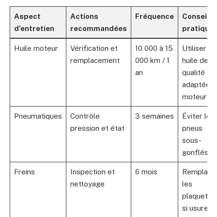
Aspect
Actions
Fréquence
Conseils
d’entretien
recommandées
pratique
Huile moteur
Vérification et
10 000 à 15
Utiliser un
remplacement
000 km / 1
huile de
an
qualité
adaptée a
moteur
Pneumatiques
Contrôle
3 semaines
Éviter les
pression et état
pneus
sous-
gonflés
Freins
Inspection et
6 mois
Remplace
nettoyage
les
plaquette
si usure