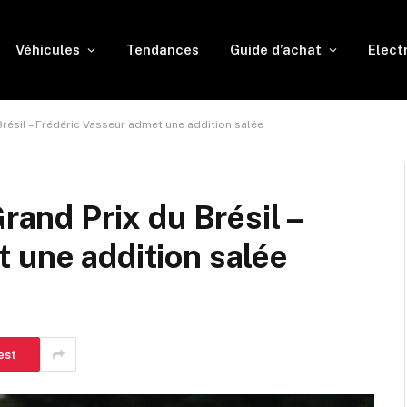
Véhicules
Tendances
Guide d’achat
Elect
Brésil – Frédéric Vasseur admet une addition salée
Grand Prix du Brésil –
 une addition salée
est