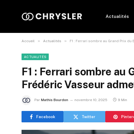
Actualités
»
»
Accueil
Actualités
F1 : Ferrari sombre au Grand Prix du 
ACTUALITÉS
F1 : Ferrari sombre au 
Frédéric Vasseur admet
Par
Mathis Bourdon
novembre 10, 2025
9 Min
Facebook
Twitter
Pinter