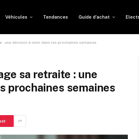
Véhicules
Tendances
Guide d’achat
Elect
e : une décision à venir dans les prochaines semaines
ge sa retraite : une
les prochaines semaines
est