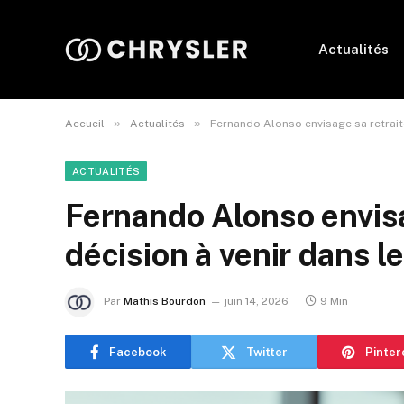
Actualités
»
»
Accueil
Actualités
Fernando Alonso envisage sa retrait
ACTUALITÉS
Fernando Alonso envisa
décision à venir dans 
Par
Mathis Bourdon
juin 14, 2026
9 Min
Facebook
Twitter
Pinter