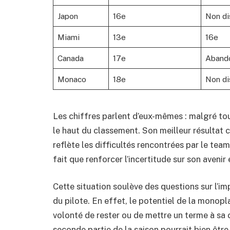
Japon
16e
Non di
Miami
13e
16e
Canada
17e
Aband
Monaco
18e
Non di
Les chiffres parlent d’eux-mêmes : malgré tou
le haut du classement. Son meilleur résultat 
reflète les difficultés rencontrées par le te
fait que renforcer l’incertitude sur son avenir
Cette situation soulève des questions sur l’i
du pilote. En effet, le potentiel de la monopla
volonté de rester ou de mettre un terme à sa c
seconde partie de la saison pourrait bien êtr