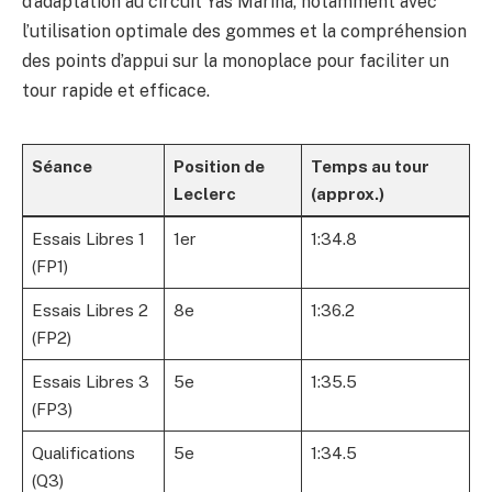
d’adaptation au circuit Yas Marina, notamment avec
l’utilisation optimale des gommes et la compréhension
des points d’appui sur la monoplace pour faciliter un
tour rapide et efficace.
Séance
Position de
Temps au tour
Leclerc
(approx.)
Essais Libres 1
1er
1:34.8
(FP1)
Essais Libres 2
8e
1:36.2
(FP2)
Essais Libres 3
5e
1:35.5
(FP3)
Qualifications
5e
1:34.5
(Q3)