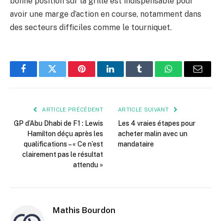
bonne position sur la grille est indispensable pour
avoir une marge d’action en course, notamment dans
des secteurs difficiles comme le tourniquet.
Facebook
Twitter
Pinterest
LinkedIn
Tumblr
WhatsApp
E-
mail
ARTICLE PRÉCÉDENT
ARTICLE SUIVANT
GP d’Abu Dhabi de F1 : Lewis
Les 4 vraies étapes pour
Hamilton déçu après les
acheter malin avec un
qualifications – « Ce n’est
mandataire
clairement pas le résultat
attendu »
Mathis Bourdon