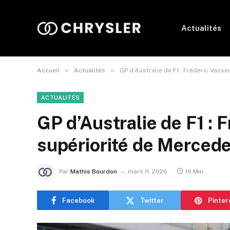
Actualités
»
»
Accueil
Actualités
GP d’Australie de F1 : Frédéric Vass
ACTUALITÉS
GP d’Australie de F1 : 
supériorité de Mercedes
Par
Mathis Bourdon
mars 11, 2026
10 Min
Facebook
Twitter
Pinter