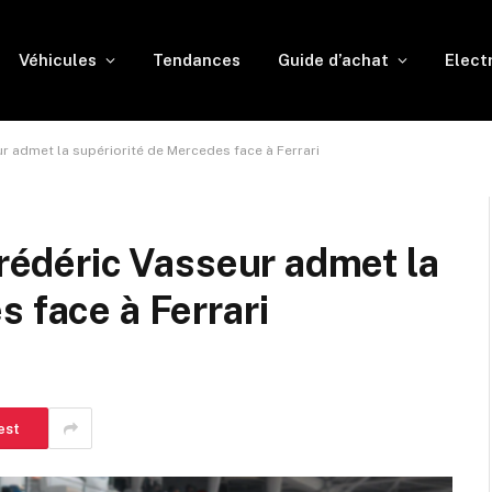
Véhicules
Tendances
Guide d’achat
Elect
eur admet la supériorité de Mercedes face à Ferrari
Frédéric Vasseur admet la
 face à Ferrari
est