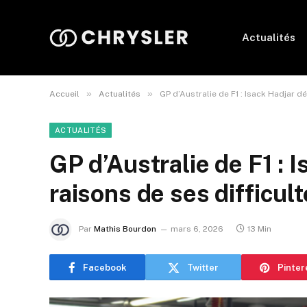
Actualités
»
»
Accueil
Actualités
GP d’Australie de F1 : Isack Hadjar d
ACTUALITÉS
GP d’Australie de F1 : I
raisons de ses difficul
Par
Mathis Bourdon
mars 6, 2026
13 Min
Facebook
Twitter
Pinter