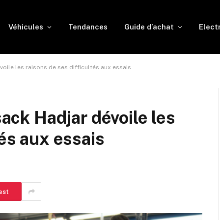
Véhicules
Tendances
Guide d’achat
Elect
évoile les raisons de ses difficultés aux essais
sack Hadjar dévoile les
tés aux essais
est