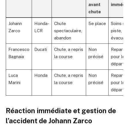
avant
immédia
chute
Johann
Honda-
Chute
5e place
Soins sur
Zarco
LCR
spectaculaire,
piste,
abandon
évacuati
Francesco
Ducati
Chute, a repris
Non
Reparti
Bagnaia
la course
précisé
pour le 
départ
Luca
Honda
Chute, a repris
Non
Reparti
Marini
la course
précisé
pour le 
départ
Réaction immédiate et gestion de
l’accident de Johann Zarco