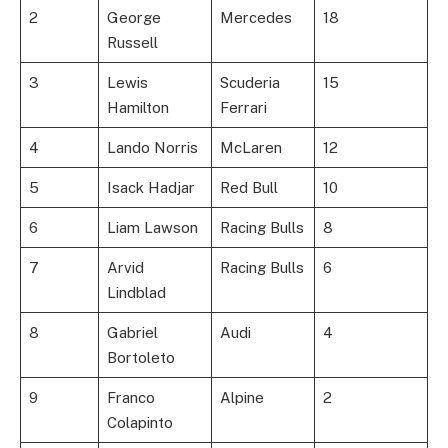
2
George
Mercedes
18
Russell
3
Lewis
Scuderia
15
Hamilton
Ferrari
4
Lando Norris
McLaren
12
5
Isack Hadjar
Red Bull
10
6
Liam Lawson
Racing Bulls
8
7
Arvid
Racing Bulls
6
Lindblad
8
Gabriel
Audi
4
Bortoleto
9
Franco
Alpine
2
Colapinto