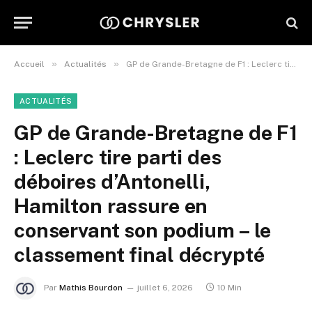
»
»
Accueil
Actualités
GP de Grande-Bretagne de F1 : Leclerc tire parti des déboires d’Antonelli, Hamilton rassure en conservant son podium – le classement final décrypté
ACTUALITÉS
GP de Grande-Bretagne de F1
: Leclerc tire parti des
déboires d’Antonelli,
Hamilton rassure en
conservant son podium – le
classement final décrypté
Par
Mathis Bourdon
juillet 6, 2026
10 Min