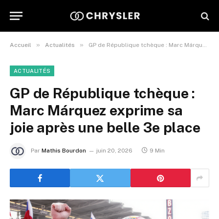
»
»
Accueil
Actualités
GP de République tchèque : Marc Márquez exprime sa joie après une belle 3e place
ACTUALITÉS
GP de République tchèque :
Marc Márquez exprime sa
joie après une belle 3e place
Par
Mathis Bourdon
juin 20, 2026
9 Min