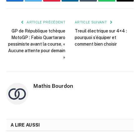
Facebook
Twitter
Pinterest
LinkedIn
Tumblr
WhatsApp
E-
mail
ARTICLE PRÉCÉDENT
ARTICLE SUIVANT
GP de République tchèque
Treuil électrique sur 4×4 :
MotoGP : Fabio Quartararo
pourquoi s’équiper et
pessimiste avant la course, «
comment bien choisir
Aucune attente pour demain
»
Mathis Bourdon
A LIRE AUSSI