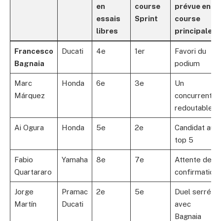
en
course
prévue en
essais
Sprint
course
libres
principale
Francesco
Ducati
4e
1er
Favori du
Bagnaia
podium
Marc
Honda
6e
3e
Un
Márquez
concurrent
redoutable
Ai Ogura
Honda
5e
2e
Candidat au
top 5
Fabio
Yamaha
8e
7e
Attente de
Quartararo
confirmation
Jorge
Pramac
2e
5e
Duel serré
Martín
Ducati
avec
Bagnaia