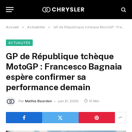
»
»
Accueil
Actualités
GP de République tchèque MotoGP : Francesco Bagnaia espère confirmer sa performance demain
ACTUALITÉS
GP de République tchèque
MotoGP : Francesco Bagnaia
espère confirmer sa
performance demain
Par
Mathis Bourdon
juin 21, 2026
10 Min