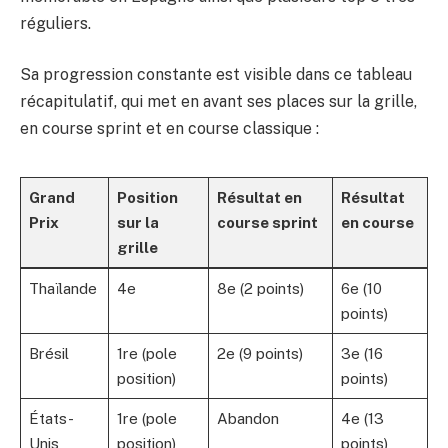
réguliers.
Sa progression constante est visible dans ce tableau
récapitulatif, qui met en avant ses places sur la grille,
en course sprint et en course classique :
Grand
Position
Résultat en
Résultat
Prix
sur la
course sprint
en course
grille
Thaïlande
4e
8e (2 points)
6e (10
points)
Brésil
1re (pole
2e (9 points)
3e (16
position)
points)
États-
1re (pole
Abandon
4e (13
Unis
position)
points)