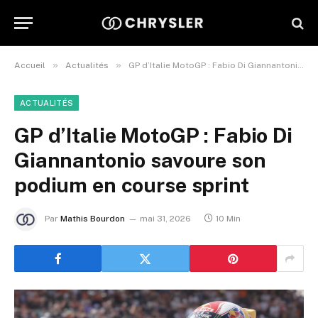
»
»
Accueil
Actualités
GP d’Italie MotoGP : Fabio Di Giannantonio savoure son podium en course sprint
ACTUALITÉS
GP d’Italie MotoGP : Fabio Di
Giannantonio savoure son
podium en course sprint
Par
Mathis Bourdon
mai 31, 2026
10 Min