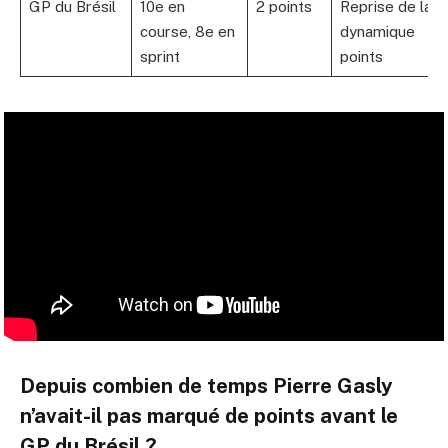
GP du Brésil
10e en
2 points
Reprise de la
course, 8e en
dynamique
sprint
points
Depuis combien de temps Pierre Gasly
n’avait-il pas marqué de points avant le
GP du Brésil ?