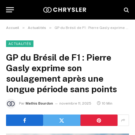
»
»
Accueil
Actualités
GP du Brésil de F1 : Pierre Gasly exprime son soulagement après une longue période sans points
ACTUALITÉS
GP du Brésil de F1 : Pierre
Gasly exprime son
soulagement après une
longue période sans points
Par
Mathis Bourdon
novembre 11, 2025
10 Min