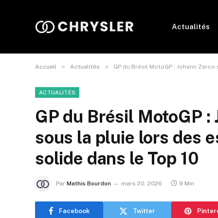
Actualités
»
»
Accueil
Actualités
GP du Brésil MotoGP : Johann Zarco s
ACTUALITÉS
GP du Brésil MotoGP : 
sous la pluie lors des 
solide dans le Top 10
Par
Mathis Bourdon
mars 20, 2026
9 Min
Facebook
Twitter
Pinter