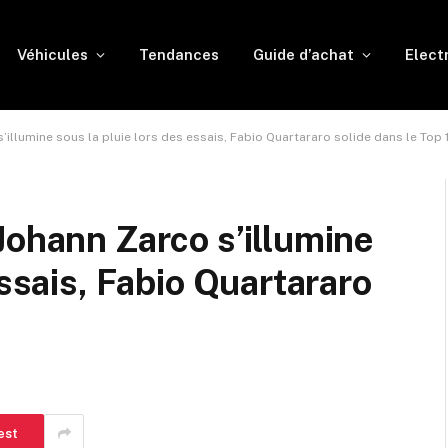
Véhicules
Tendances
Guide d’achat
Elect
’illumine sous la pluie lors des essais, Fabio Quartararo solide dans le Top 
Johann Zarco s’illumine
essais, Fabio Quartararo
est