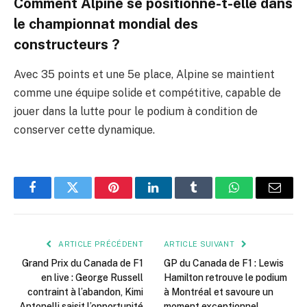
Comment Alpine se positionne-t-elle dans
le championnat mondial des
constructeurs ?
Avec 35 points et une 5e place, Alpine se maintient
comme une équipe solide et compétitive, capable de
jouer dans la lutte pour le podium à condition de
conserver cette dynamique.
Facebook
Twitter
Pinterest
LinkedIn
Tumblr
WhatsApp
E-
mail
ARTICLE PRÉCÉDENT
ARTICLE SUIVANT
Grand Prix du Canada de F1
GP du Canada de F1 : Lewis
en live : George Russell
Hamilton retrouve le podium
contraint à l’abandon, Kimi
à Montréal et savoure un
Antonelli saisit l’opportunité
moment exceptionnel