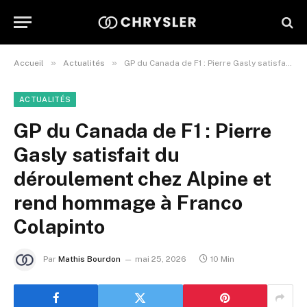
»
»
Accueil
Actualités
GP du Canada de F1 : Pierre Gasly satisfait du déroulement chez Alpine et rend hommage à Franco Colapinto
ACTUALITÉS
GP du Canada de F1 : Pierre
Gasly satisfait du
déroulement chez Alpine et
rend hommage à Franco
Colapinto
Par
Mathis Bourdon
mai 25, 2026
10 Min