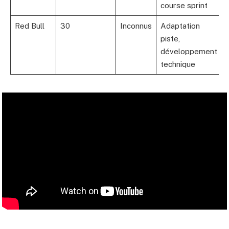
course sprint
Red Bull
30
Inconnus
Adaptation
piste,
développement
technique