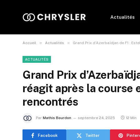
Actualités
»
»
Accueil
Actualités
Grand Prix d’Azerbaïdjan de F1 : Est
ACTUALITÉS
Grand Prix d’Azerbaïdj
réagit après la course 
rencontrés
Par
Mathis Bourdon
septembre 24, 2025
12 Min
Facebook
Twitter
Pinter