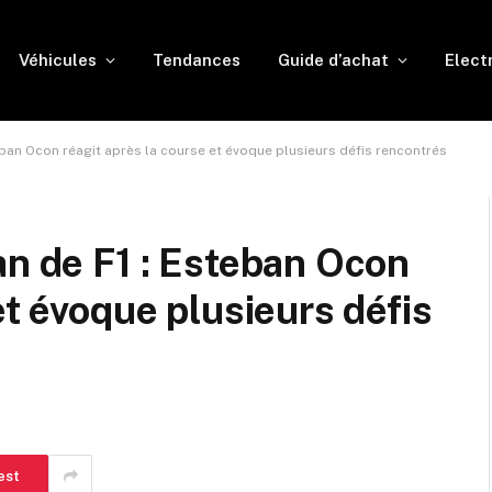
Véhicules
Tendances
Guide d’achat
Elect
eban Ocon réagit après la course et évoque plusieurs défis rencontrés
an de F1 : Esteban Ocon
et évoque plusieurs défis
est