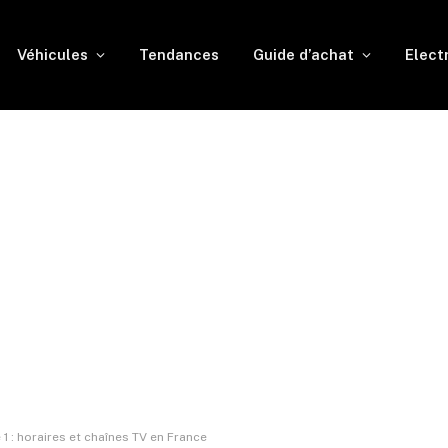
Véhicules
Tendances
Guide d’achat
Elect
1 : horaires et chaînes TV en France