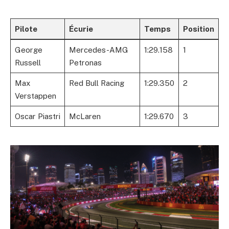
Pilote
Écurie
Temps
Position
George
Mercedes-AMG
1:29.158
1
Russell
Petronas
Max
Red Bull Racing
1:29.350
2
Verstappen
Oscar Piastri
McLaren
1:29.670
3