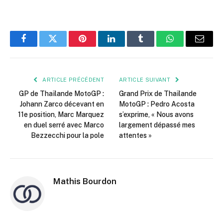
Facebook
Twitter
Pinterest
LinkedIn
Tumblr
WhatsApp
E-
mail
ARTICLE PRÉCÉDENT
ARTICLE SUIVANT
GP de Thaïlande MotoGP :
Grand Prix de Thaïlande
Johann Zarco décevant en
MotoGP : Pedro Acosta
11e position, Marc Marquez
s’exprime, « Nous avons
en duel serré avec Marco
largement dépassé mes
Bezzecchi pour la pole
attentes »
Mathis Bourdon