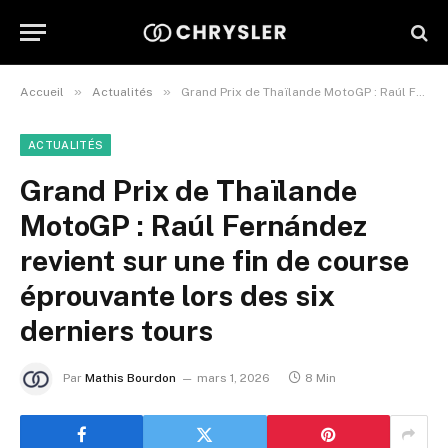
»
»
Accueil
Actualités
Grand Prix de Thaïlande MotoGP : Raúl Fernández revient sur une fin de course éprouvante lors des six derniers tours
ACTUALITÉS
Grand Prix de Thaïlande
MotoGP : Raúl Fernández
revient sur une fin de course
éprouvante lors des six
derniers tours
Par
Mathis Bourdon
mars 1, 2026
8 Min