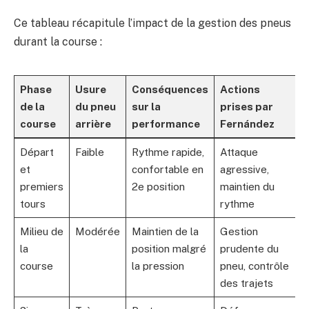
Ce tableau récapitule l’impact de la gestion des pneus
durant la course :
Phase
Usure
Conséquences
Actions
de la
du pneu
sur la
prises par
course
arrière
performance
Fernández
Départ
Faible
Rythme rapide,
Attaque
et
confortable en
agressive,
premiers
2e position
maintien du
tours
rythme
Milieu de
Modérée
Maintien de la
Gestion
la
position malgré
prudente du
course
la pression
pneu, contrôle
des trajets