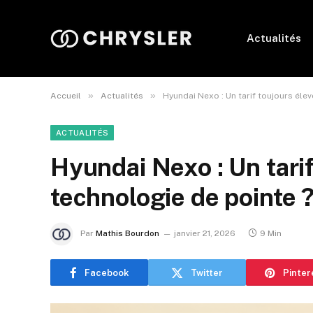
Actualités
»
»
Accueil
Actualités
Hyundai Nexo : Un tarif toujours éle
ACTUALITÉS
Hyundai Nexo : Un tarif
technologie de pointe 
Par
Mathis Bourdon
janvier 21, 2026
9 Min
Facebook
Twitter
Pinter