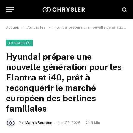
»
»
Accueil
Actualités
Hyundai prépare une nouvelle génération pour les Elantra et i40, prêt à reconquérir le marché européen des berlines familiales
ACTUALITÉS
Hyundai prépare une
nouvelle génération pour les
Elantra et i40, prêt à
reconquérir le marché
européen des berlines
familiales
Par
Mathis Bourdon
juin 29, 2026
9 Min