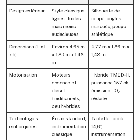
Design extérieur
Style classique,
Silhouette de
lignes fluides
coupé, angles
mais moins
marqués, poupe
audacieuses
athlétique
Dimensions (L x l
Environ 4,65 m
4,77 m x 1,86 m x
x h)
x 1,80 m x 1,48
1,43 m
m
Motorisation
Moteurs
Hybride TMED-II,
essence et
puissance 157 ch,
diesel
émission CO₂
traditionnels,
réduite
peu hybrides
Technologies
Écran standard,
Tablette tactile
embarquées
instrumentation
14,6”,
classique
instrumentation